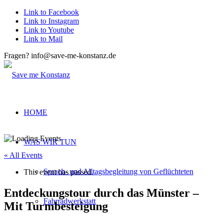
Link to Facebook
Link to Instagram
Link to Youtube
Link to Mail
Fragen? info@save-me-konstanz.de
HOME
WAS WIR TUN
« All Events
Sprach- und Alltagsbegleitung von Geflüchteten
This event has passed.
Entdeckungstour durch das Münster –
Fahrradwerkstatt
Mit Turmbesteigung