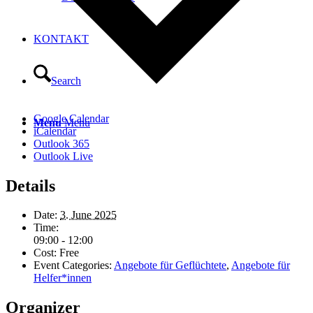
KONTAKT
Search
Google Calendar
Menu
Menu
iCalendar
Outlook 365
Outlook Live
Details
Date:
3. June 2025
Time:
09:00 - 12:00
Cost:
Free
Event Categories:
Angebote für Geflüchtete
,
Angebote für
Helfer*innen
Organizer