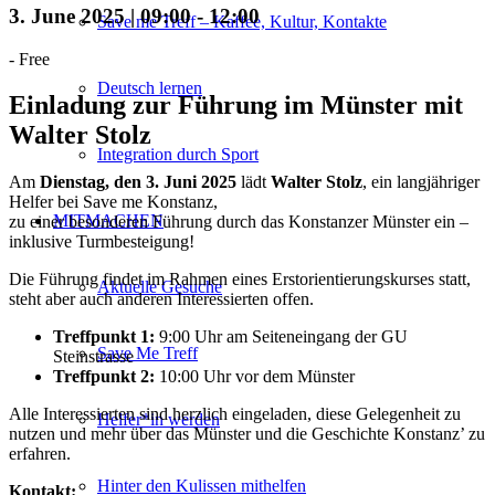
3. June 2025 | 09:00
-
12:00
Save me Treff – Kaffee, Kultur, Kontakte
-
Free
Deutsch lernen
Einladung zur Führung im Münster mit
Walter Stolz
Integration durch Sport
Am
Dienstag, den 3. Juni 2025
lädt
Walter Stolz
, ein langjähriger
Helfer bei Save me Konstanz,
MITMACHEN
zu einer besonderen Führung durch das Konstanzer Münster ein –
inklusive Turmbesteigung!
Die Führung findet im Rahmen eines Erstorientierungskurses statt,
Aktuelle Gesuche
steht aber auch anderen Interessierten offen.
Treffpunkt 1:
9:00 Uhr am Seiteneingang der GU
Save Me Treff
Steinstrasse
Treffpunkt 2:
10:00 Uhr vor dem Münster
Alle Interessierten sind herzlich eingeladen, diese Gelegenheit zu
Helfer*in werden
nutzen und mehr über das Münster und die Geschichte Konstanz’ zu
erfahren.
Hinter den Kulissen mithelfen
Kontakt: