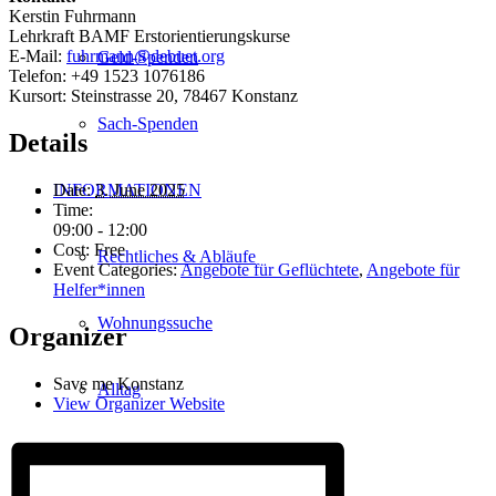
Kerstin Fuhrmann
Lehrkraft BAMF Erstorientierungskurse
E-Mail:
fuhrmann@debuet.org
Geld-Spenden
Telefon: +49 1523 1076186
Kursort: Steinstrasse 20, 78467 Konstanz
Sach-Spenden
Details
INFORMATIONEN
Date:
3. June 2025
Time:
09:00 - 12:00
Cost:
Free
Rechtliches & Abläufe
Event Categories:
Angebote für Geflüchtete
,
Angebote für
Helfer*innen
Wohnungssuche
Organizer
Save me Konstanz
Alltag
View Organizer Website
Ausbildung & Arbeit