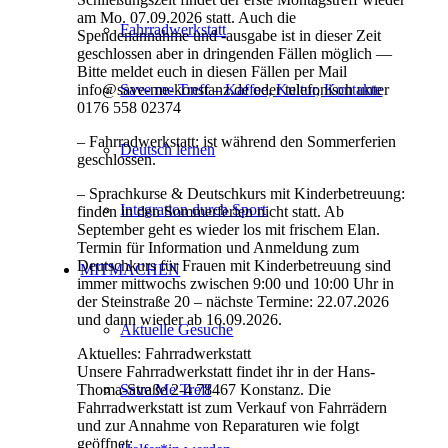
am Mo. 07.09.2026 statt. Auch die
Fahrradwerkstatt
Spendenannahme und -ausgabe ist in dieser Zeit
geschlossen aber in dringenden Fällen möglich —
Bitte meldet euch in diesen Fällen per Mail
info@save-me-konstanz.de oder telefonisch unter
Save me Treff – Kaffee, Kultur, Kontakte
0176 558 02374
– Fahrradwerkstatt: ist während den Sommerferien
Deutsch lernen
geschlossen.
– Sprachkurse & Deutschkurs mit Kinderbetreuung:
Integration durch Sport
finden in den Sommerferien nicht statt. Ab
September geht es wieder los mit frischem Elan.
Termin für Information und Anmeldung zum
Deutschkurs für Frauen mit Kinderbetreuung sind
MITMACHEN
immer mittwochs zwischen 9:00 und 10:00 Uhr in
der Steinstraße 20 – nächste Termine: 22.07.2026
und dann wieder ab 16.09.2026.
Aktuelle Gesuche
Aktuelles: Fahrradwerkstatt
Unsere Fahrradwerkstatt findet ihr in der Hans-
Thoma-Straße 2-4 78467 Konstanz. Die
Save Me Treff
Fahrradwerkstatt ist zum Verkauf von Fahrrädern
und zur Annahme von Reparaturen wie folgt
geöffnet: