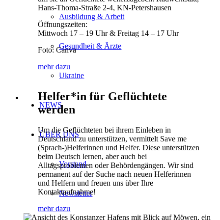
Hans-Thoma-Straße 2-4, KN-Petershausen
Ausbildung & Arbeit
Öffnungszeiten:
Mittwoch 17 – 19 Uhr & Freitag 14 – 17 Uhr
Gesundheit & Ärzte
Foto: Canva
mehr dazu
Ukraine
Helfer*in für Geflüchtete
NEWS
werden
Um die Geflüchteten bei ihrem Einleben in
ÜBER UNS
Deutschland zu unterstützen, vermittelt Save me
(Sprach-)Helferinnen und Helfer. Diese unterstützen
beim Deutsch lernen, aber auch bei
Vorstand
Alltagsproblemen oder Behördengängen. Wir sind
permanent auf der Suche nach neuen Helferinnen
und Helfern und freuen uns über Ihre
Kontaktaufnahme!
Newsletter
mehr dazu