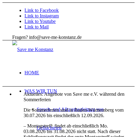
Link to Facebook
Link to Instagram
Link to Youtube
Link to Mail
Fragen? info@save-me-konstanz.de
HOME
WAS WIR TUN
Aktuelles: Angebote von Save me e.V. während den
Sommerferien
Sprach- und Alltagsbegleitung von
Die Sommerferien sind in Baden-Württemberg vom
30.07.2026 bis einschließlich 12.09.2026.
– Montagstreff: findet ab einschließlich Mo.
Geflüchteten
03.08.2026 bis 31.08.2026 nicht statt. Nach dieser
Schließungszeit findet der erste Montagstreff wieder