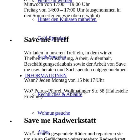
Helfer*in werden
Mittwoch von 17:00 – 19:00 Uhr
Freitag von 14:00 – 17:00 Uhr (ausgenommen in
den Sommerferien, wie oben erwähnt)
Hinter den Kulissen mithelfen
Save me Treff
Geld-Spenden
Wir laden in unseren Treff ein, in dem wir zu
Sach-Spenden
Themen wie Ausbildung, Arbeit, Aufenthalt,
Beschäftigungserlaubnis sowie der Arbeit von Save
me usw. beraten und Sachspenden entgegennehmen.
INFORMATIONEN
Wann? Jeden Montag von 15 bis 17 Uhr
Wo? Petrus-Pfarrei, Wollmatinger Str. 58 (Haltestelle
Rechtliches & Abläufe
Friedhof)
Wohnungssuche
Save me Radwerkstatt
Alltag
Wir sammeln gespendete Räder und reparieren sie
um sie an Geflüchtete weiterzugeben: Radwerkstatt,