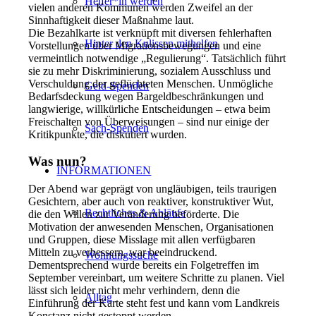
Helfer*in werden
vielen anderen Kommunen werden Zweifel an der
Sinnhaftigkeit dieser Maßnahme laut.
Die Bezahlkarte ist verknüpft mit diversen fehlerhaften
Hinter den Kulissen mithelfen
Vorstellungen über Migrationsbewegungen und eine
vermeintlich notwendige „Regulierung“. Tatsächlich führt
sie zu mehr Diskriminierung, sozialem Ausschluss und
Verschuldung der geflüchteten Menschen. Unmögliche
Geld-Spenden
Bedarfs­­deckung wegen Bargeld­beschränkungen und
langwierige, willkürliche Entscheidungen – etwa beim
Freischalten von Überweisungen – sind nur einige der
Sach-Spenden
Kritikpunkte, die diskutiert wurden.
Was nun?
INFORMATIONEN
Der Abend war geprägt von ungläubigen, teils traurigen
Gesichtern, aber auch von reaktiver, konstruktiver Wut,
Rechtliches & Abläufe
die den Willen zur Veränderung beförderte. Die
Motivation der anwesenden Menschen, Organisationen
und Gruppen, diese Misslage mit allen verfügbaren
Mitteln zu verbessern, war beeindruckend.
Wohnungssuche
Dementsprechend wurde bereits ein Folgetreffen im
September vereinbart, um weitere Schritte zu planen. Viel
lässt sich leider nicht mehr verhindern, denn die
Alltag
Einführung der Karte steht fest und kann vom Landkreis
Konstanz nicht gestoppt werden.