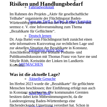
Risiken und Handlungsbedarf
Fahrradwerkstatt
Im Rahmen des Projekts „Aktiv für gesellschaftliche
Teilhabe“ organisierte der Flüchtlingsrat Baden-
Save me Treff – Kaffee, Kultur, Kontakte
Württemberg gemeinsam mit der Partei Die Linke und
seemoz e. V. eine Infoveranstaltung zum Thema
„Bezahlkarte für Geflüchtete“.
Deutsch lernen
Dr. Anja Bartel vom Flüchtlingsrat hielt zunächst einen
sehr informativen Kurzvortrag zur rechtlichen Lage und
zur aktuellen Situation der Bezahlkarte in Konstanz.
Integration durch Sport
Anschließend folgte eine lebhafte Podiums- und
Publikumsdiskussion mit Thomas Franz von Save me und
Sibylle Röth, Kreisrätin der Linken im Landkreis
MITMACHEN
Konstanz.
Was ist die aktuelle Lage?
Aktuelle Gesuche
Im Herbst 2023 wurde die „Bezahlkarte“ für geflüchtete
Menschen beschlossen; ihre Einführung erfolgt nun auch
in Konstanz schrittweise. Die kommunalen Gremien
Save Me Treff
besitzen dabei kein Mitbestimmungsrecht, da die
Landesregierung Baden-Württembergs eine
flächendeckende Umsetzung verordnet hat. Schon in