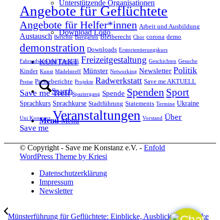
Unterstützende Organisationen
Angebote für Geflüchtete
Angebote für Helfer*innen
Arbeit und Ausbildung
Download Logo
Austausch
Bleiberecht
corona
demo
Berichte
Biergarten
Chor
demonstration
Downloads
Erstorientierungskurs
Freizeitgestaltung
KONTAKT
Fahrradwerkstatt
Familien
Geschichten
Gesuche
Politik
Münster
Newsletter
Kinder
Kunst
Mädelstreff
Networking
Radwerkstatt
Presseberichte
Save me AKTUELL
Preise
Projekte
Spenden
Sport
Search
Save me Treff
Spende
Spaziergang
Sprachkurs
Sprachkurse
Ukraine
Stadtführung
Statements
Termine
Veranstaltungen
Über
Uni Konstanz
Vorstand
Menu
Menu
Save me
© Copyright - Save me Konstanz e.V. -
Enfold
WordPress Theme by Kriesi
Datenschutzerklärung
Impressum
Newsletter
Münsterführung für Geflüchtete: Einblicke, Ausblicke und starke