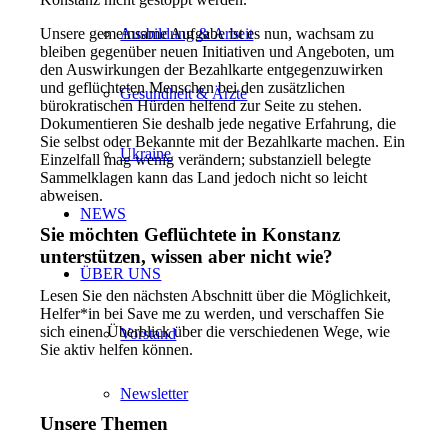
Ausbildung & Arbeit
Unsere gemeinsame Aufgabe ist es nun, wachsam zu
bleiben gegenüber neuen Initiativen und Angeboten, um
den Auswirkungen der Bezahlkarte entgegenzuwirken
und geflüchteten Menschen bei den zusätzlichen
Gesundheit & Ärzte
bürokratischen Hürden helfend zur Seite zu stehen.
Dokumentieren Sie deshalb jede negative Erfahrung, die
Sie selbst oder Bekannte mit der Bezahlkarte machen. Ein
Ukraine
Einzelfall mag wenig verändern; substanziell belegte
Sammelklagen kann das Land jedoch nicht so leicht
abweisen.
NEWS
Sie möchten Geflüchtete in Konstanz
unterstützen, wissen aber nicht wie?
ÜBER UNS
Lesen Sie den nächsten Abschnitt über die Möglichkeit,
Helfer*in bei Save me zu werden, und verschaffen Sie
sich einen Überblick über die verschiedenen Wege, wie
Vorstand
Sie aktiv helfen können.
Newsletter
Unsere Themen