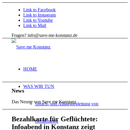
Link to Facebook
Link to Instagram
Link to Youtube
Link to Mail
Fragen? info@save-me-konstanz.de
HOME
WAS WIR TUN
News
Das Neuste von Save me Konstanz
Sprach- und Alltagsbegleitung von
Bezahlkarte für Geflüchtete:
Geflüchteten
Infoabend in Konstanz zeigt