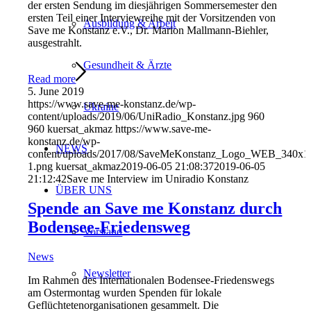
der ersten Sendung im diesjährigen Sommersemester den
ersten Teil einer Interviewreihe mit der Vorsitzenden von
Ausbildung & Arbeit
Save me Konstanz e.V., Dr. Marion Mallmann-Biehler,
ausgestrahlt.
Gesundheit & Ärzte
Read more
5. June 2019
https://www.save-me-konstanz.de/wp-
Ukraine
content/uploads/2019/06/UniRadio_Konstanz.jpg
960
960
kuersat_akmaz
https://www.save-me-
konstanz.de/wp-
NEWS
content/uploads/2017/08/SaveMeKonstanz_Logo_WEB_340x1
1.png
kuersat_akmaz
2019-06-05 21:08:37
2019-06-05
21:12:42
Save me Interview im Uniradio Konstanz
ÜBER UNS
Spende an Save me Konstanz durch
Bodensee-Friedensweg
Vorstand
News
Newsletter
Im Rahmen des Internationalen Bodensee-Friedenswegs
am Ostermontag wurden Spenden für lokale
Geflüchtetenorganisationen gesammelt. Die