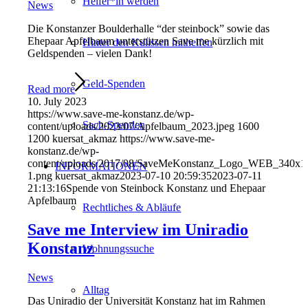
Helfer*in werden
News
Die Konstanzer Boulderhalle “der steinbock” sowie das
Ehepaar Apfelbaum unterstützen Save me kürzlich mit
Hinter den Kulissen mithelfen
Geldspenden – vielen Dank!
Geld-Spenden
Read more
10. July 2023
https://www.save-me-konstanz.de/wp-
Sach-Spenden
content/uploads/2023/07/Apfelbaum_2023.jpeg
1600
1200
kuersat_akmaz
https://www.save-me-
konstanz.de/wp-
content/uploads/2017/08/SaveMeKonstanz_Logo_WEB_340x1
INFORMATIONEN
1.png
kuersat_akmaz
2023-07-10 20:59:35
2023-07-11
21:13:16
Spende von Steinbock Konstanz und Ehepaar
Apfelbaum
Rechtliches & Abläufe
Save me Interview im Uniradio
Konstanz
Wohnungssuche
News
Alltag
Das Uniradio der Universität Konstanz hat im Rahmen