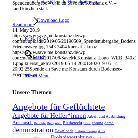
Unterstützende Organisationen
Spendenübergabe – u. a. an Save me Konstanz e.V. –
fand kürzlich statt.
Download Logo
Read more
14. May 2019
https://www.save-me-konstanz.de/wp-
KONTAKT
content/uploads/2019/05/20190509_Spendenübergabe_Bodense
Friedensweg.jpg
1543
2404
kuersat_akmaz
https://www.save-me-konstanz.de/wp-
Search
content/uploads/2017/08/SaveMeKonstanz_Logo_WEB_340x1
1.png
kuersat_akmaz
2019-05-14 20:01:40
2019-05-14
20:02:25
Spende an Save me Konstanz durch Bodensee-
Friedensweg
Menu
Menu
Unsere Themen
Angebote für Geflüchtete
Angebote für Helfer*innen
Arbeit und Ausbildung
Austausch
Bleiberecht
corona
demo
Berichte
Biergarten
Chor
demonstration
Downloads
Erstorientierungskurs
Freizeitgestaltung