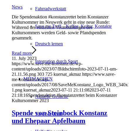
News
Fahrradwerkstatt
Die Spendenaktion #konstanzrettet beim Konstanzer
Kultursommer im Neuwerk geht in eine neue Runde:
Save me Treff – Kaffee, Kultur, Kontakte
Während der einzelnen Veranstaltungen des
Kultursommers werden Geld- sowie Pfandspenden
gesammelt.
Deutsch lernen
Read more
11. July 2023
Integration durch Sport
https://www.save-me-konstanz.de/wp-
content/uploads/2023/07/Bildschirmfoto-2023-07-11-um-
21.11.56.png
303
725
kuersat_akmaz
https://www.save-
MITMACHEN
me-konstanz.de/wp-
content/uploads/2017/08/SaveMeKonstanz_Logo_WEB_340x1
1.png
kuersat_akmaz
2023-07-11 21:11:08
2023-07-11
21:18:16
Spendenaktion #konstanzrettet beim Konstanzer
Aktuelle Gesuche
Kultursommer 2023
Spende von Steinbock Konstanz
Save Me Treff
und Ehepaar Apfelbaum