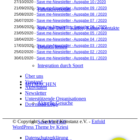
27/10/2020 -
Save me-Newsletter - Ausgabe 10 / 2020
21/09/2020 -
Save me-Newsletter - Ausgabe 09 / 2020
Fahrradwerkstatt
25/08/2020 -
Save me-Newsletter - Ausgabe 08 / 2020
26/07/2020 -
Save me-Newsletter - Ausgabe 07 / 2020
23/06/2020 -
Save me-Newsletter - Ausgabe 06 / 2020
Save me Treff – Kaffee, Kultur, Kontakte
23/05/2020 -
Save me-Newsletter - Ausgabe 05 / 2020
18/04/2020 -
Save me-Newsletter - Ausgabe 04 / 2020
17/03/2020 -
Save me-Newsletter - Ausgabe 03 / 2020
Deutsch lernen
25/02/2020 -
Save me-Newsletter - Ausgabe 02 / 2020
30/01/2020 -
Save me-Newsletter - Ausgabe 01 / 2020
Integration durch Sport
Über uns
Vorstand
MITMACHEN
Aktivitäten
Newsletter
Unterstützende Organisationen
Aktuelle Gesuche
Download Logo
© Copyright - Save me Konstanz e.V. -
Enfold
Save Me Treff
WordPress Theme by Kriesi
Datenschutzerklärung