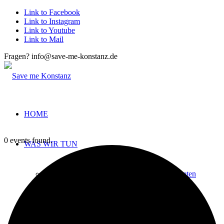
Link to Facebook
Link to Instagram
Link to Youtube
Link to Mail
Fragen? info@save-me-konstanz.de
HOME
0 events found.
WAS WIR TUN
Sprach- und Alltagsbegleitung von Geflüchteten
Fahrradwerkstatt