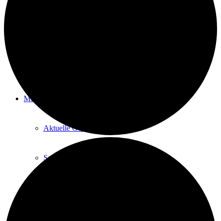
Save me Treff – Kaffee, Kultur, Kontakte
Deutsch lernen
Integration durch Sport
MITMACHEN
Aktuelle Gesuche
Save Me Treff
Helfer*in werden
Hinter den Kulissen mithelfen