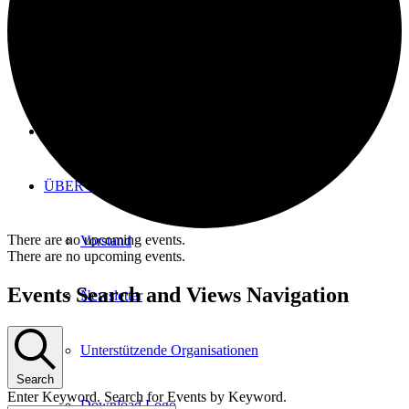
Gesundheit & Ärzte
Ukraine
NEWS
ÜBER UNS
There are no upcoming events.
Vorstand
There are no upcoming events.
Events Search and Views Navigation
Newsletter
Unterstützende Organisationen
Search
Enter Keyword. Search for Events by Keyword.
Download Logo