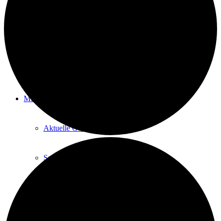
Save me Treff – Kaffee, Kultur, Kontakte
Deutsch lernen
Integration durch Sport
MITMACHEN
Aktuelle Gesuche
Save Me Treff
Helfer*in werden
Hinter den Kulissen mithelfen