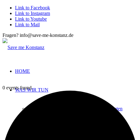
Link to Facebook
Link to Instagram
Link to Youtube
Link to Mail
Fragen? info@save-me-konstanz.de
HOME
0 events found.
WAS WIR TUN
Sprach- und Alltagsbegleitung von Geflüchteten
Fahrradwerkstatt