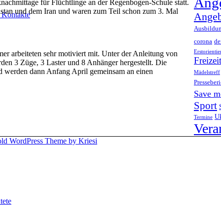
Ange
achmittage für Flüchtlinge an der Regenbogen-Schule statt.
stan und dem Iran und waren zum Teil schon zum 3. Mal
, Kontakte
Angeb
Ausbildu
corona
d
Erstorienti
r arbeiteten sehr motiviert mit. Unter der Anleitung von
Freizei
en 3 Züge, 3 Laster und 8 Anhänger hergestellt. Die
nd werden dann Anfang April gemeinsam an einen
Mädelstreff
Presseberi
Save m
Sport
Uk
Termine
Vera
old WordPress Theme by Kriesi
tete