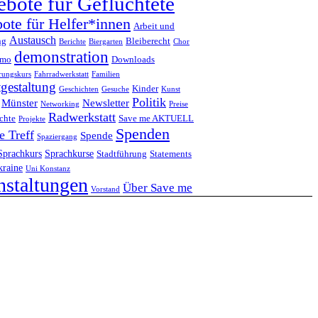
bote für Geflüchtete
ote für Helfer*innen
Arbeit und
Austausch
ng
Bleiberecht
Berichte
Biergarten
Chor
demonstration
emo
Downloads
erungskurs
Fahrradwerkstatt
Familien
tgestaltung
Kinder
Geschichten
Gesuche
Kunst
Politik
Münster
Newsletter
Networking
Preise
Radwerkstatt
chte
Save me AKTUELL
Projekte
Spenden
e Treff
Spende
Spaziergang
Sprachkurs
Sprachkurse
Stadtführung
Statements
raine
Uni Konstanz
nstaltungen
Über Save me
Vorstand