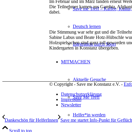
Im Februar und im März fanden erneut Werkn
Die Teilnehmer kamen aus Gambia, Afghani
Save me Treff – Kaffee, Kultur
dabei.
Deutsch lernen
Die Stimmung war sehr gut und die Teilnehme
Sabine Labus und Beate Hotz-Hübschle wurd
Holzspielsachen sind ganz toll geworden u
Integration durch Sport
Kindergarten in Konstanz übergeben.
MITMACHEN
Aktuelle Gesuche
© Copyright - Save me Konstanz e.V. -
Enf
Datenschutzerklärung
Save Me Treff
Impressum
Newsletter
Helfer*in werden
Dankeschön für HelferInnen
Save me startet Info-Punkt für Geflüch
Scroll to top