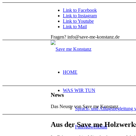
Link to Facebook
Link to Instagram
Link to Youtube
Link to Mail
Fragen? info@save-me-konstanz.de
HOME
WAS WIR TUN
News
Das Neuste von Save me Konstanz
Sprach- und Alltagsbegleitung 
Aus der Save me Holzwerks
Fahrradwerkstatt