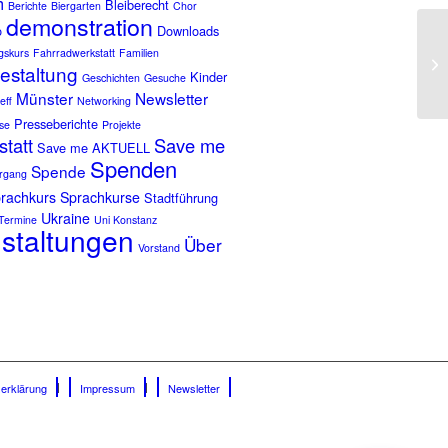
h
Bleiberecht
Berichte
Biergarten
Chor
demonstration
o
Downloads
ngskurs
Fahrradwerkstatt
Familien
gestaltung
Kinder
Geschichten
Gesuche
Münster
Newsletter
eff
Networking
Presseberichte
se
Projekte
tatt
Save me
Save me AKTUELL
Spenden
Spende
rgang
rachkurs
Sprachkurse
Stadtführung
Ukraine
Termine
Uni Konstanz
staltungen
Über
Vorstand
erklärung
Impressum
Newsletter