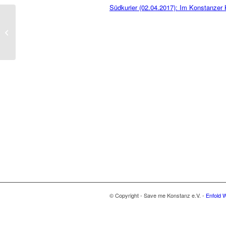
Südkurier (02.04.2017): Im Konstanzer 
Save me startet Info-
Punkt für Geflüchtete
© Copyright - Save me Konstanz e.V. -
Enfold 