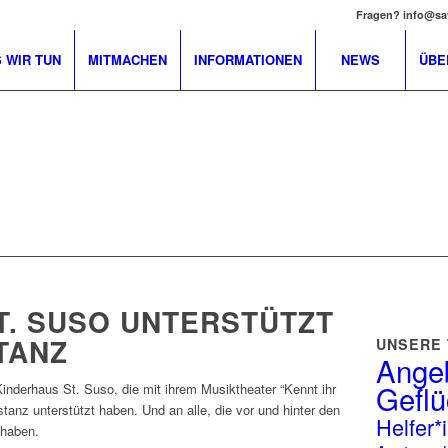
Fragen? info@sa
 WIR TUN
MITMACHEN
INFORMATIONEN
NEWS
ÜBE
T. SUSO UNTERSTÜTZT
TANZ
UNSERE
Angeb
Geflü
inderhaus St. Suso, die mit ihrem Musiktheater “Kennt ihr
anz unterstützt haben. Und an alle, die vor und hinter den
Helfer*
 haben.