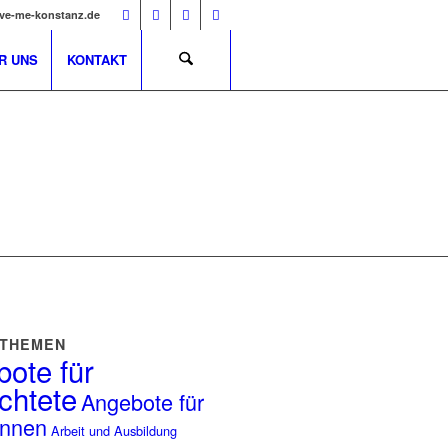
ve-me-konstanz.de
R UNS
KONTAKT
 THEMEN
ote für
chtete
Angebote für
innen
Arbeit und Ausbildung