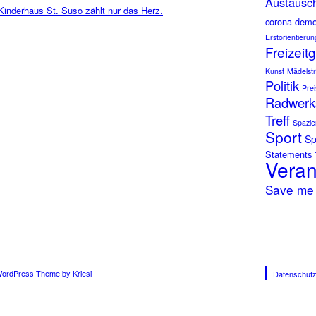
Austausc
Kinderhaus St. Suso zählt nur das Herz.
corona
dem
Erstorientieru
Freizeit
Kunst
Mädelstr
Politik
Prei
Radwerks
Treff
Spazie
Sport
Sp
Statements
Veran
Save me
WordPress Theme by Kriesi
Datenschutz