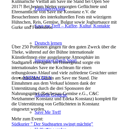
Kulinarische Vielfalt am Save me Stand bei Open See
2017! Bei bestem Wetter versorgten Geflüchtete und
Fahrradwerkstatt
Ehrenamtliche von Save me Konstanz e.V. die
BesucherInnen des interkulturellen Fests mit würzigem
Hühnchen, Reis, Gemüse, Bulgur sowie Joghurtsauce mit
Save me Treff – Kaffee, Kultur, Kontakte
Gurke und Fladenbrot.
Deutsch lernen
Über 250 Portionen gingen für den guten Zweck über die
Theke, während auf der Bühne internationale
KünstlerInnen eine ausgelassene Atmosphäre im
Integration durch Sport
Stadtgarten erzeugten. Im Hintergrund sorgte ein
internationales Save me Kochteam für einen
reibungslosen Ablauf und viele zufriedene Gesichter unter
MITMACHEN
den zahlreichen Gästen am Save me Stand. Die
Einnahmen aus dem Verkauf können dank der
Unterstützung durch die drei Sponsoren der
Nahrungsmittel (Reichenau-Gemüse e.G., C&C
Aktuelle Gesuche
Netzhammer Konstanz und Edeka Konstanz) komplett für
die Unterstützung von Geflüchteten in Konstanz
eingesetzt werden.
Save Me Treff
Mehr zum Event:
Südkurier ” Der Stadtgarten swingt mächtig”