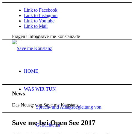
Link to Facebook
Link to Instagram
Link to Youtube
Link to Mail
Fragen? info@save-me-konstanz.de
HOME
WAS WIR TUN
News
Das Neuste von Save me Konstanz
Sprach- und Alltagsbegleitung von
Save me bei Open See 2017
Geflüchteten