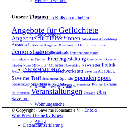
Helfer*in werden
Unsere Themen
Hinter den Kulissen mithelfen
Angebote für Geflüchtete
Geld-Spenden
Angebote für Helfer*innen
Arbeit und Ausbildung
Austausch
Bleiberecht
corona
demo
Berichte
Biergarten
Chor
demonstration
Sach-Spenden
Downloads
Erstorientierungskurs
Freizeitgestaltung
Fahrradwerkstatt
Familien
Geschichten
Gesuche
Politik
Münster
Newsletter
Kinder
Kunst
Mädelstreff
Networking
INFORMATIONEN
Radwerkstatt
Presseberichte
Save me AKTUELL
Preise
Projekte
Spenden
Sport
Save me Treff
Spende
Spaziergang
Sprachkurs
Sprachkurse
Ukraine
Stadtführung
Statements
Termine
Rechtliches & Abläufe
Veranstaltungen
Über
Uni Konstanz
Vorstand
Save me
Wohnungssuche
© Copyright - Save me Konstanz e.V. -
Enfold
WordPress Theme by Kriesi
Alltag
Datenschutzerklärung