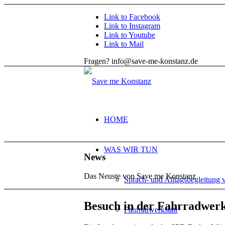
Link to Facebook
Link to Instagram
Link to Youtube
Link to Mail
Fragen? info@save-me-konstanz.de
HOME
WAS WIR TUN
News
Das Neuste von Save me Konstanz
Sprach- und Alltagsbegleitung 
Besuch in der Fahrradwerk
Fahrradwerkstatt