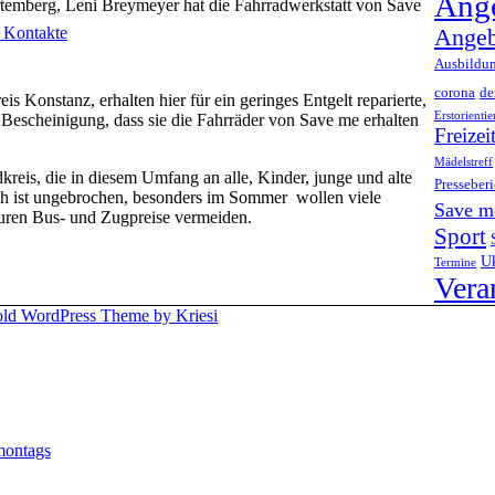
Ange
emberg, Leni Breymeyer hat die Fahrradwerkstatt von Save
, Kontakte
Angeb
Ausbildu
corona
d
s Konstanz, erhalten hier für ein geringes Entgelt reparierte,
Erstorienti
 Bescheinigung, dass sie die Fahrräder von Save me erhalten
Freizei
Mädelstreff
dkreis, die in diesem Umfang an alle, Kinder, junge und alte
Presseberi
h ist ungebrochen, besonders im Sommer wollen viele
Save m
teuren Bus- und Zugpreise vermeiden.
Sport
Uk
Termine
Vera
old WordPress Theme by Kriesi
montags