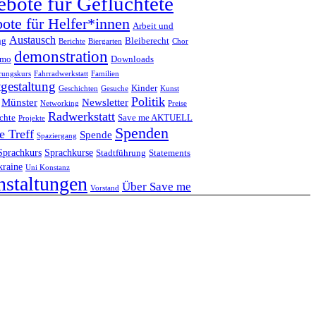
bote für Geflüchtete
ote für Helfer*innen
Arbeit und
Austausch
ng
Bleiberecht
Berichte
Biergarten
Chor
demonstration
emo
Downloads
erungskurs
Fahrradwerkstatt
Familien
tgestaltung
Kinder
Geschichten
Gesuche
Kunst
Politik
Münster
Newsletter
Networking
Preise
Radwerkstatt
chte
Save me AKTUELL
Projekte
Spenden
e Treff
Spende
Spaziergang
Sprachkurs
Sprachkurse
Stadtführung
Statements
raine
Uni Konstanz
nstaltungen
Über Save me
Vorstand