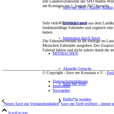
Die Landesvorsitzende der SPD Baden-Würt
me Konstanz am 2. August.2017 besucht.
Save me Treff – Kaffee, Kultur
Deutsch lernen
Sehr viele Flüchtlinge, auch aus dem Landkrei
funktionsfähige Fahrräder und zugleich eine
haben.
Integration durch Sport
Die Fahrradwerkstatt ist die einizige im Lan
Menschen Fahrräder ausgeben. Der Zuspruc
Fahrrad fahren und nicht zuletzt damit die 
MITMACHEN
Aktuelle Gesuche
© Copyright - Save me Konstanz e.V. -
Enf
Datenschutzerklärung
Save Me Treff
Impressum
Newsletter
Helfer*in werden
Neues Save me Vorstandsmitglied
Save me Treff eröffnet – immer 
Scroll to top