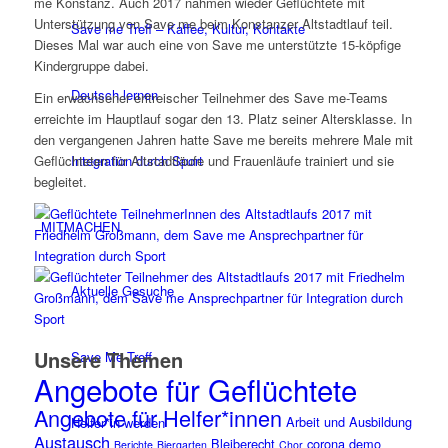
me Konstanz. Auch 2017 nahmen wieder Geflüchtete mit
Unterstützung von Save me beim Konstanzer Altstadtlauf teil.
Save me Treff – Kaffee, Kultur, Kontakte
Dieses Mal war auch eine von Save me unterstützte 15-köpfige
Kindergruppe dabei.
Deutsch lernen
Ein erwachsener eritreischer Teilnehmer des Save me-Teams
erreichte im Hauptlauf sogar den 13. Platz seiner Altersklasse. In
den vergangenen Jahren hatte Save me bereits mehrere Male mit
Integration durch Sport
Geflüchteten für Altstadtläufe und Frauenläufe trainiert und sie
begleitet.
MITMACHEN
Aktuelle Gesuche
Unsere Themen
Save Me Treff
Angebote für Geflüchtete
Angebote für Helfer*innen
Arbeit und Ausbildung
Helfer*in werden
Austausch
Bleiberecht
corona
demo
Berichte
Biergarten
Chor