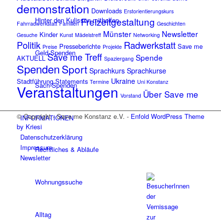
demonstration
Downloads
Erstorientierungskurs
Freizeitgestaltung
Hinter den Kulissen mithelfen
Fahrradwerkstatt
Familien
Geschichten
Münster
Newsletter
Kinder
Gesuche
Kunst
Mädelstreff
Networking
Politik
Radwerkstatt
Presseberichte
Save me
Preise
Projekte
Geld-Spenden
Save me Treff
Spende
AKTUELL
Spaziergang
Spenden
Sport
Sprachkurs
Sprachkurse
Ukraine
Stadtführung
Statements
Termine
Uni Konstanz
Sach-Spenden
Veranstaltungen
Über Save me
Vorstand
© Copyright - Save me Konstanz e.V. -
Enfold WordPress Theme
INFORMATIONEN
by Kriesi
Datenschutzerklärung
Impressum
Rechtliches & Abläufe
Newsletter
Wohnungssuche
Alltag