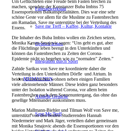
Um Geflüchteten eine Freude beim Fasten brechen zu
machen, spendete der Konstanzer Buba Imbiss 75
Fahrradwerkstatt
Essensportionen Balkanspezialitäten. Dies war eine sehr
schöne Geste vor allem für die Muslime zu Fastenbrechen
am Ramadan. Save me unterstütze bei der Verteilung des
Save me Treff – Kaffee, Kultur, Kontakte
Essens.
Die Inhaber des Buba Imbiss wollen ein Zeichen setzen,
Monika Kenan Smajovic sagen: “Uns geht es gut, aber
Deutsch lernen
die Flüchtlinge leben beengt in den Unterkünften und
können das Fastenbrechen zu Zeiten der Corona-
Epidemie nicht so begehen wie zu “normalen” Zeiten.”
Integration durch Sport
Zahide Sarikas von Save me koordinierte daher die
Verteilung in den Unterkünften Dörfle und Atrium. In
MITMACHEN
beiden Unterkünften wohnen neben einigen Familien
viele alleinstehende Männer. Diese leiden ganz besonders
unter der Isolation während Corona, vor allem beim
Fastenbrechen nach dem Sonnenuntergang, das ohne das
Aktuelle Gesuche
gesellige Miteinander auskommen muss.
Marion Mallmann-Biehler und Tilman Wolf von Save me,
Save Me Treff
unterstützt von den beiden Studierenden Hannah
Niedermeier und Mark Jäger, verteilten daher gemeinsam
mit Monika Smajovic abends die Essensportionen vor den