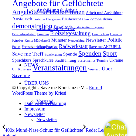
Angebote für Geflüchtete
Ausbildung & Arbeit
Angebote für Helfer*innen
Arbeit und Ausbildung
Austausch
Bleiberecht
corona
demo
Berichte
Biergarten
Chor
demonstration
Downloads
Erstorientierungskurs
Gesundheit & Ärzte
Freizeitgestaltung
Fahrradwerkstatt
Familien
Geschichten
Gesuche
Politik
Münster
Newsletter
Kinder
Kunst
Mädelstreff
Networking
Radwerkstatt
Ukraine
Presseberichte
Save me AKTUELL
Preise
Projekte
Spenden
Sport
Save me Treff
Spende
Spaziergang
Sprachkurs
Sprachkurse
Ukraine
Stadtführung
Statements
Termine
NEWS
Veranstaltungen
Über
Uni Konstanz
Vorstand
Save me
ÜBER UNS
© Copyright - Save me Konstanz e.V. -
Enfold
WordPress Theme by Kriesi
Vorstand
Datenschutzerklärung
Impressum
Newsletter
Newsletter
400x Mund-Nase-Schutz für Geflüchtete
Rede: Leave No One
Behind