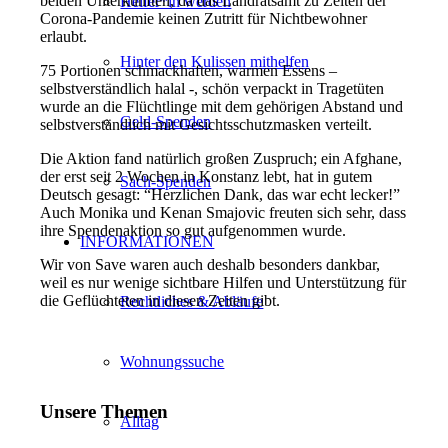
beiden Unterkünften, da das Landratsamt zu Zeiten der
Helfer*in werden
Corona-Pandemie keinen Zutritt für Nichtbewohner
erlaubt.
Hinter den Kulissen mithelfen
75 Portionen schmackhaften, warmen Essens –
selbstverständlich halal -, schön verpackt in Tragetüten
wurde an die Flüchtlinge mit dem gehörigen Abstand und
Geld-Spenden
selbstverständlich mit Gesichtsschutzmasken verteilt.
Die Aktion fand natürlich großen Zuspruch; ein Afghane,
der erst seit 2 Wochen in Konstanz lebt, hat in gutem
Sach-Spenden
Deutsch gesagt: “Herzlichen Dank, das war echt lecker!”
Auch Monika und Kenan Smajovic freuten sich sehr, dass
ihre Spendenaktion so gut aufgenommen wurde.
INFORMATIONEN
Wir von Save waren auch deshalb besonders dankbar,
weil es nur wenige sichtbare Hilfen und Unterstützung für
die Geflüchteten in diesen Zeiten gibt.
Rechtliches & Abläufe
Wohnungssuche
Unsere Themen
Alltag