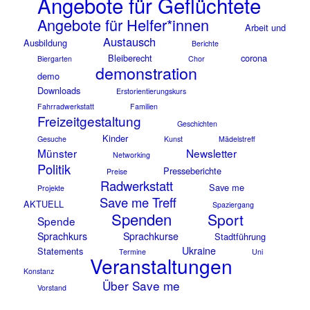
Angebote für Geflüchtete
Angebote für Helfer*innen
Arbeit und
Austausch
Ausbildung
Berichte
Bleiberecht
corona
Biergarten
Chor
demonstration
demo
Downloads
Erstorientierungskurs
Fahrradwerkstatt
Familien
Freizeitgestaltung
Geschichten
Kinder
Gesuche
Kunst
Mädelstreff
Münster
Newsletter
Networking
Politik
Presseberichte
Preise
Radwerkstatt
Save me
Projekte
Save me Treff
AKTUELL
Spaziergang
Spenden
Sport
Spende
Sprachkurs
Sprachkurse
Stadtführung
Ukraine
Statements
Termine
Uni
Veranstaltungen
Konstanz
Über Save me
Vorstand