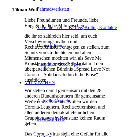
Fahrradwerkstatt
Tilman Wolf
Liebe Freundinnen und Freunde, liebe
Engagierte, liebe Mitmenschen,
Save me Treff – Kaffee, Kultur, Kontakte
die ihr so zahlreich hier seid, um euch
Verschwörungsmythen und
Deutsch lernen
Rechtsextremisten, entgegen zu stellen, zum
Schutz von Geflüchteten und allen
Mitmenschen möchten wir, als Save Me
Konstanz e.V., unsere Solidarität mit dem
Integration durch Sport
überparteilichen Bündnis „Spread Love Not
Corona – Solidarisch durch die Krise“
ausdrücken.
MITMACHEN
Wir stehen damit gemeinsam mit den 28
anderen Bündnispartnern für gemeinsame
Aktuelle Gesuche
Werte ein. Zusammen wollen wir den
Corona-Leugnern, Rechtsextremisten und
allen anderen demokratiefeindlichen
Gruppierungen in Konstanz keinen Raum
Save Me Treff
geben!
Das Corona-Virus stellt eine Gefahr für alle