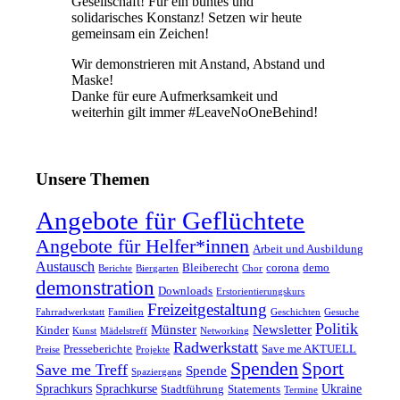
Gesellschaft! Für ein buntes und
solidarisches Konstanz! Setzen wir heute
gemeinsam ein Zeichen!
Wir demonstrieren mit Anstand, Abstand und
Maske!
Danke für eure Aufmerksamkeit und
weiterhin gilt immer #LeaveNoOneBehind!
Unsere Themen
Angebote für Geflüchtete
Angebote für Helfer*innen
Arbeit und Ausbildung
Austausch
Bleiberecht
corona
demo
Berichte
Biergarten
Chor
demonstration
Downloads
Erstorientierungskurs
Freizeitgestaltung
Fahrradwerkstatt
Familien
Geschichten
Gesuche
Politik
Münster
Newsletter
Kinder
Kunst
Mädelstreff
Networking
Radwerkstatt
Presseberichte
Save me AKTUELL
Preise
Projekte
Spenden
Sport
Save me Treff
Spende
Spaziergang
Sprachkurs
Sprachkurse
Ukraine
Stadtführung
Statements
Termine