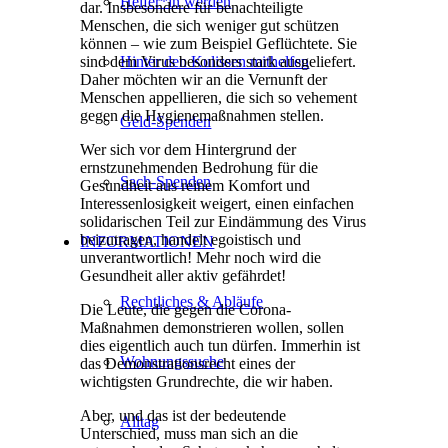
Helfer*in werden
dar. Insbesondere für benachteiligte
Menschen, die sich weniger gut schützen
können – wie zum Beispiel Geflüchtete. Sie
Hinter den Kulissen mithelfen
sind dem Virus besonders stark ausgeliefert.
Daher möchten wir an die Vernunft der
Menschen appellieren, die sich so vehement
gegen die Hygienemaßnahmen stellen.
Geld-Spenden
Wer sich vor dem Hintergrund der
ernstzunehmenden Bedrohung für die
Sach-Spenden
Gesundheit aus reinem Komfort und
Interessenlosigkeit weigert, einen einfachen
solidarischen Teil zur Eindämmung des Virus
beizutragen, handelt egoistisch und
INFORMATIONEN
unverantwortlich! Mehr noch wird die
Gesundheit aller aktiv gefährdet!
Rechtliches & Abläufe
Die Leute, die gegen die Corona-
Maßnahmen demonstrieren wollen, sollen
dies eigentlich auch tun dürfen. Immerhin ist
Wohnungssuche
das Demonstrationsrecht eines der
wichtigsten Grundrechte, die wir haben.
Aber, und das ist der bedeutende
Alltag
Unterschied, muss man sich an die