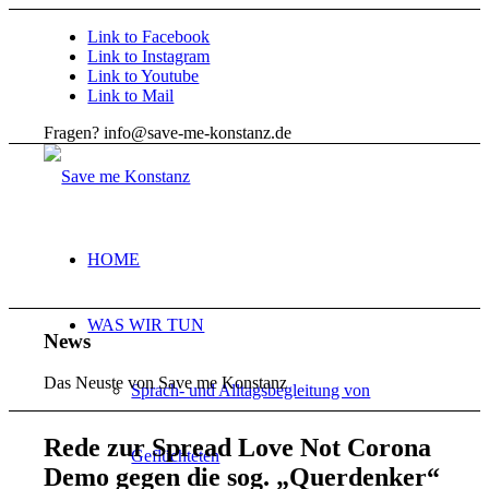
Link to Facebook
Link to Instagram
Link to Youtube
Link to Mail
Fragen? info@save-me-konstanz.de
HOME
WAS WIR TUN
News
Das Neuste von Save me Konstanz
Sprach- und Alltagsbegleitung von
Rede zur Spread Love Not Corona
Geflüchteten
Demo gegen die sog.
„
Querdenker
“