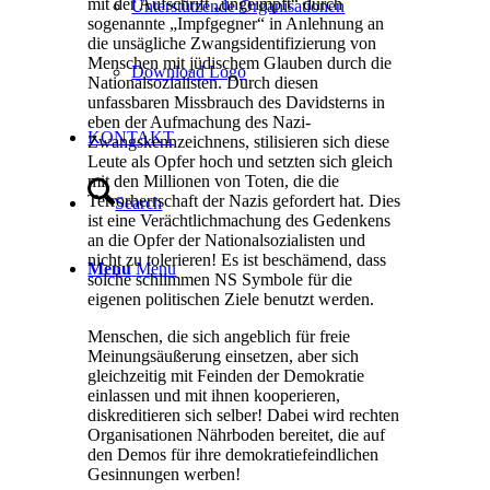
mit der Aufschrift „ungeimpft“ durch
Unterstützende Organisationen
sogenannte „Impfgegner“ in Anlehnung an
die unsägliche Zwangsidentifizierung von
Menschen mit jüdischem Glauben durch die
Download Logo
Nationalsozialisten. Durch diesen
unfassbaren Missbrauch des Davidsterns in
eben der Aufmachung des Nazi-
KONTAKT
Zwangskennzeichnens, stilisieren sich diese
Leute als Opfer hoch und setzten sich gleich
mit den Millionen von Toten, die die
Terrorherrschaft der Nazis gefordert hat. Dies
Search
ist eine Verächtlichmachung des Gedenkens
an die Opfer der Nationalsozialisten und
nicht zu tolerieren! Es ist beschämend, dass
Menu
Menu
solche schlimmen NS Symbole für die
eigenen politischen Ziele benutzt werden.
Menschen, die sich angeblich für freie
Meinungsäußerung einsetzen, aber sich
gleichzeitig mit Feinden der Demokratie
einlassen und mit ihnen kooperieren,
diskreditieren sich selber! Dabei wird rechten
Organisationen Nährboden bereitet, die auf
den Demos für ihre demokratiefeindlichen
Gesinnungen werben!