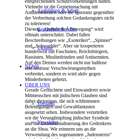
entsprechenden Schutzvorkehrungen halten.
Vielmehr ist die Gemeinmachung mit
Ausbildung & Arbeit
Antidemokraten oder die Ignoranz gegenüber
der Verbreitung solchen Gedankengutes nicht
zu tolerieren!
Gesundheit & Ärzte
Die sog. „Querdenker-Bewegung“ wird
oftmals unterschätzt. Dabei fallen
Beschreibungen wie „Esoteriker“, „Spinner“
und „Schwurbler“. Aber sie kooperieren
Ukraine
bundesweit mit Faschisten, Reichsbürgern,
Rassisten, Muslimfeinden und Antisemiten.
Auf den Demos werden nicht nur haltlose
NEWS
und abstruse Verschwörungsmythen
verbreitet, sondern es wird aktiv gegen
Minderheiten gehetzt.
ÜBER UNS
Gerade Geflüchtete und Einwanderer sowie
Mitmenschen mit jüdischem Glauben sind
dabei diejenigen, die sich schlimmsten
Vorstand
Beleidigungen und Gewaltfantasien
ausgesetzt sehen. Insbesondere verurteilen
wir die Verunglimpfung jüdischer Symbole
Newsletter
und die Instrumentalisierung des Gedenkens
an die Shoa. Wir erinnern uns an die
Verwendung des sogenannten „Judensterns“