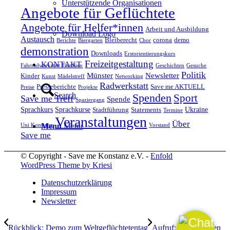
Unterstützende Organisationen
Angebote für Geflüchtete
Angebote für Helfer*innen
Arbeit und Ausbildung
Download Logo
Austausch
Bleiberecht
corona
demo
Berichte
Biergarten
Chor
demonstration
Downloads
Erstorientierungskurs
Freizeitgestaltung
KONTAKT
Fahrradwerkstatt
Familien
Geschichten
Gesuche
Politik
Münster
Newsletter
Kinder
Kunst
Mädelstreff
Networking
Radwerkstatt
Presseberichte
Save me AKTUELL
Preise
Projekte
Search
Spenden
Sport
Save me Treff
Spende
Spaziergang
Sprachkurs
Sprachkurse
Ukraine
Stadtführung
Statements
Termine
Veranstaltungen
Über
Menu
Menu
Uni Konstanz
Vorstand
Save me
© Copyright - Save me Konstanz e.V. -
Enfold
WordPress Theme by Kriesi
Datenschutzerklärung
Impressum
Newsletter
Rückblick: Demo zum Weltgeflüchtetentag
Aufruf: Helfer*innen