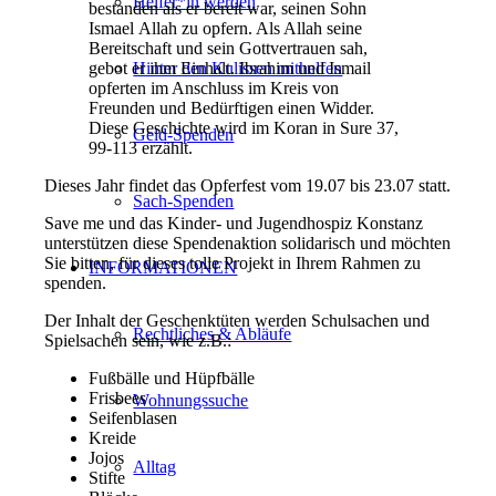
Helfer*in werden
bestanden als er bereit war, seinen Sohn
Ismael Allah zu opfern. Als Allah seine
Bereitschaft und sein Gottvertrauen sah,
Hinter den Kulissen mithelfen
gebot er ihm Einhalt. Ibrahim und Ismail
opferten im Anschluss im Kreis von
Freunden und Bedürftigen einen Widder.
Diese Geschichte wird im Koran in Sure 37,
Geld-Spenden
99-113 erzählt.
Dieses Jahr findet das Opferfest vom 19.07 bis 23.07 statt.
Sach-Spenden
Save me und das Kinder- und Jugendhospiz Konstanz
unterstützen diese Spendenaktion solidarisch und möchten
Sie bitten, für dieses tolle Projekt in Ihrem Rahmen zu
INFORMATIONEN
spenden.
Der Inhalt der Geschenktüten werden Schulsachen und
Rechtliches & Abläufe
Spielsachen sein, wie z.B.:
Fußbälle und Hüpfbälle
Frisbees
Wohnungssuche
Seifenblasen
Kreide
Jojos
Alltag
Stifte