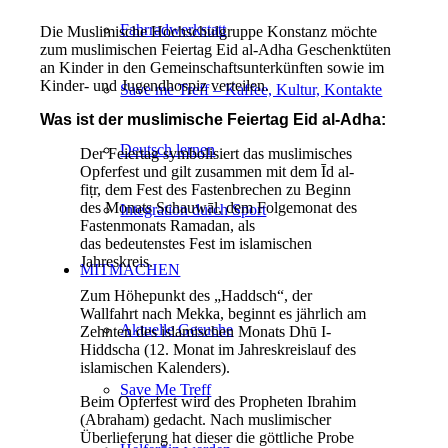
Fahrradwerkstatt
Die Muslimische Hochschulgruppe Konstanz möchte
zum muslimischen Feiertag Eid al-Adha Geschenktüten
an Kinder in den Gemeinschaftsunterkünften sowie im
Kinder- und Jugendhospiz verteilen.
Save me Treff – Kaffee, Kultur, Kontakte
Was ist der muslimische Feiertag Eid al-Adha:
Deutsch lernen
Der Feiertag symbolisiert das muslimisches
Opferfest und gilt zusammen mit dem Īd al-
fiṭr, dem Fest des Fastenbrechen zu Beginn
des Monats Schauwāl, dem Folgemonat des
Integration durch Sport
Fastenmonats Ramadan, als
das bedeutenstes Fest im islamischen
Jahreskreis.
MITMACHEN
Zum Höhepunkt des „Haddsch“, der
Wallfahrt nach Mekka, beginnt es jährlich am
Aktuelle Gesuche
Zehnten des islamischen Monats Dhū I-
Hiddscha (12. Monat im Jahreskreislauf des
islamischen Kalenders).
Save Me Treff
Beim Opferfest wird des Propheten Ibrahim
(Abraham) gedacht. Nach muslimischer
Überlieferung hat dieser die göttliche Probe