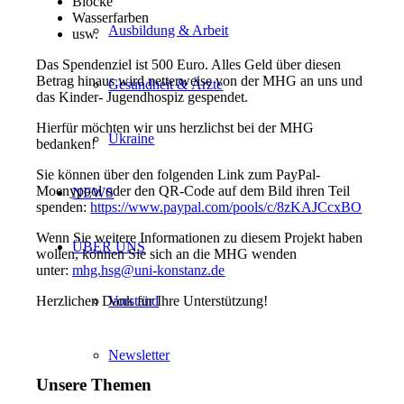
Blöcke
Wasserfarben
Ausbildung & Arbeit
usw.
Das Spendenziel ist 500 Euro. Alles Geld über diesen
Betrag hinaus wird netterweise von der MHG an uns und
Gesundheit & Ärzte
das Kinder- Jugendhospiz gespendet.
Hierfür möchten wir uns herzlichst bei der MHG
Ukraine
bedanken!
Sie können über den folgenden Link zum PayPal-
Moenypool oder den QR-Code auf dem Bild ihren Teil
NEWS
spenden:
https://www.paypal.com/pools/c/8zKAJCcxBO
Wenn Sie weitere Informationen zu diesem Projekt haben
ÜBER UNS
wollen, können Sie sich an die MHG wenden
unter:
mhg.hsg@uni-konstanz.de
Vorstand
Herzlichen Dank für Ihre Unterstützung!
Newsletter
Unsere Themen