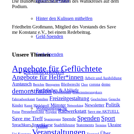
Helfer*in werden
Die Bundestagskandidat*innen des Wahlkreises auf dem
Podium.
Hinter den Kulissen mithelfen
Friedhelm Großmann, Mitglied des Vorstands des Save
me Konstanz e.V., bei einem Redebeitrag.
Geld-Spenden
Unsere Themen
Sach-Spenden
Angebote für Geflüchtete
INFORMATIONEN
Angebote für Helfer*innen
Arbeit und Ausbildung
Austausch
Bleiberecht
corona
demo
Berichte
Biergarten
Chor
demonstration
Rechtliches & Abläufe
Downloads
Erstorientierungskurs
Freizeitgestaltung
Fahrradwerkstatt
Familien
Geschichten
Gesuche
Politik
Münster
Newsletter
Kinder
Kunst
Mädelstreff
Networking
Wohnungssuche
Radwerkstatt
Presseberichte
Save me AKTUELL
Preise
Projekte
Spenden
Sport
Save me Treff
Spende
Spaziergang
Sprachkurs
Sprachkurse
Ukraine
Stadtführung
Statements
Termine
Alltag
Veranstaltungen
Über
Uni Konstanz
Vorstand