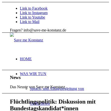
Link to Facebook
Link to Instagram
Link to Youtube
Link to Mail
Fragen? info@save-me-konstanz.de
HOME
WAS WIR TUN
News
Das Neuste von Save me Konstanz
Sprach- und Alltagsbegleitung von
Flüchtlingspolitik: Diskussion mit
Geflüchteten
Bundestagskandidat*innen