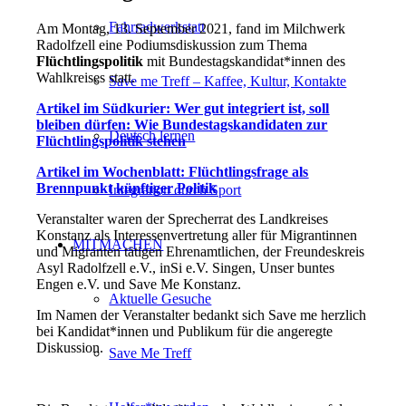
Fahrradwerkstatt
Am Montag, 13. September 2021, fand im Milchwerk
Radolfzell eine Podiumsdiskussion zum Thema
Flüchtlingspolitik
mit Bundestagskandidat*innen des
Wahlkreises statt.
Save me Treff – Kaffee, Kultur, Kontakte
Artikel im Südkurier: Wer gut integriert ist, soll
bleiben dürfen: Wie Bundestagskandidaten zur
Deutsch lernen
Flüchtlingspolitik stehen
Artikel im Wochenblatt: Flüchtlingsfrage als
Brennpunkt künftiger Politik
Integration durch Sport
Veranstalter waren der Sprecherrat des Landkreises
Konstanz als Interessenvertretung aller für Migrantinnen
MITMACHEN
und Migranten tätigen Ehrenamtlichen, der Freundeskreis
Asyl Radolfzell e.V., inSi e.V. Singen, Unser buntes
Engen e.V. und Save Me Konstanz.
Aktuelle Gesuche
Im Namen der Veranstalter bedankt sich Save me herzlich
bei Kandidat*innen und Publikum für die angeregte
Diskussion.
Save Me Treff