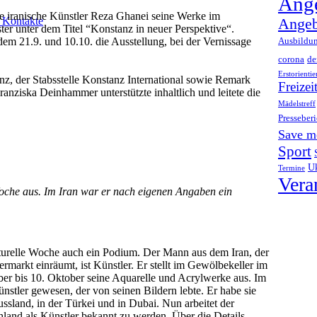
Ange
e iranische Künstler Reza Ghanei
seine Werke im
, Kontakte
Angeb
r unter dem Titel “Konstanz in neuer Perspektive“.
em 21.9. und 10.10. die Ausstellung, bei der Vernissage
Ausbildu
corona
d
Erstorienti
, der Stabsstelle Konstanz International sowie Remark
Freizei
ranziska Deinhammer unterstützte inhaltlich und leitete die
Mädelstreff
Presseberi
Save m
Sport
Uk
Termine
Vera
 Woche aus. Im Iran war er nach eigenen Angaben ein
lturelle Woche auch ein Podium. Der Mann aus dem Iran, der
rmarkt einräumt, ist Künstler. Er stellt im Gewölbekeller im
r bis 10. Oktober seine Aquarelle und Acrylwerke aus. Im
 Künstler gewesen, der von seinen Bildern lebte. Er habe sie
Russland, in der Türkei und in Dubai. Nun arbeitet der
hland als Künstler bekannt zu werden. Über die Details,