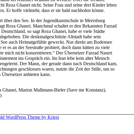
cht Reza Ghanei nicht. Seine Frau und seine drei Kinder leben
gen. Er hoffe vielmehr, dass er sie bald nachholen könne.
führt über den See. In der Jugendkunstschule in Meersburg
sagt Reza Ghanei. Manchmal schaltet er den Bekannten Farzad
 In Deutschland, so sagt Reza Ghanei, habe er viele Städte
 abgehoben. Die denkmalgeschützte Altstadt habe sein
er See auch Heimatgefühle geweckt. Nur direkt am Bodensee
 er es an der Seestraße probiert, doch dann hätten zu viele
nte mich nicht konzentrieren.“ Der Übersetzer Farzad Naseri
Statement ins Gespräch ein. Im Iran lebe kein alter Mensch
nnengelernt. Der Mann, der gerade dann nach Deutschland kam,
htungen geschlossen waren, nutzte die Zeit der Stille, um so
ls Übersetzer anbieten kann.
eza Ghanei, Marion Mallmann-Bieler (Save me Konstanz),
)
old WordPress Theme by Kriesi