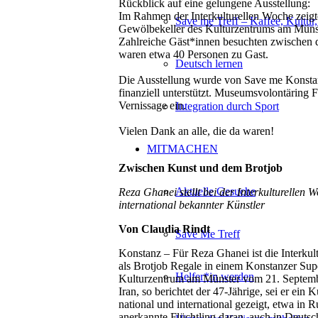
Rückblick auf eine gelungene Ausstellung:
Im Rahmen der Interkulturellen Woche zeigt
Save me Treff – Kaffee, Kultur
Gewölbekeller des Kulturzentrums am Münste
Zahlreiche Gäst*innen besuchten zwischen d
waren etwa 40 Personen zu Gast.
Deutsch lernen
Die Ausstellung wurde von Save me Konstanz
finanziell unterstützt. Museumsvolontäring F
Vernissage ein.
Integration durch Sport
Vielen Dank an alle, die da waren!
MITMACHEN
Zwischen Kunst und dem Brotjob
Aktuelle Gesuche
Reza Ghanei stellt bei der Interkulturellen
international bekannter Künstler
Von Claudia Rindt
Save Me Treff
Konstanz – Für Reza Ghanei ist die Interku
als Brotjob Regale in einem Konstanzer Supe
Helfer*in werden
Kulturzentrum am Münster vom 21. Septembe
Iran, so berichtet der 47-Jährige, sei er ein
national und international gezeigt, etwa in 
anerkannte Flüchtling daran, auch in Deutsc