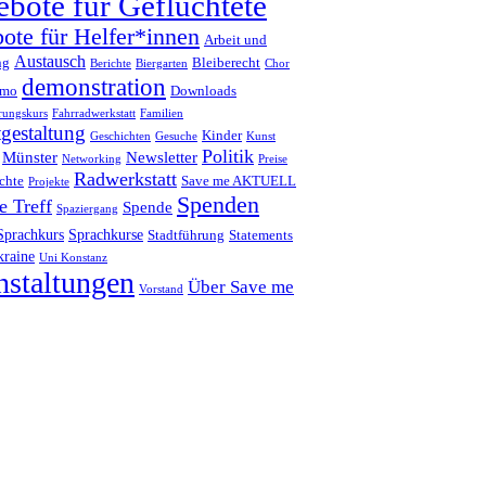
bote für Geflüchtete
ote für Helfer*innen
Arbeit und
Austausch
ng
Bleiberecht
Berichte
Biergarten
Chor
demonstration
emo
Downloads
erungskurs
Fahrradwerkstatt
Familien
tgestaltung
Kinder
Geschichten
Gesuche
Kunst
Politik
Münster
Newsletter
Networking
Preise
Radwerkstatt
chte
Save me AKTUELL
Projekte
Spenden
e Treff
Spende
Spaziergang
Sprachkurs
Sprachkurse
Stadtführung
Statements
raine
Uni Konstanz
nstaltungen
Über Save me
Vorstand