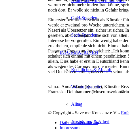
Hinter den Kulissen mithelfen
warum er nicht mehr in den Iran könne, spri
noch dort. Er wolle sie nicht in Gefahr brin
Geld-Spenden
Ein erster beruflicher Schritt als Künstler 
werde er zweimal pro Woche unterrichten, 
Naseri als Übersetzer ein, sicher ist sicher.
Sach-Spenden
gesehen, aber Konstanz habe sich von allen
Interesse hervorgerufen. Ein wenig habe d
zu arbeiten, empfehle sich nicht. Einmal habe
Passanten Fragen an ihn gerichtet: „Ich kon
INFORMATIONEN
schaltet sich einmal mit einem persönlichen 
allein. Dies habe er erst in Deutschland ke
als wegen des Coronavirus die meisten Einric
Rechtliches & Abläufe
viel Deutsch zu lernen, dass er sich schon a
v.l.n.r.: Anna Blank (Remark), Künstler R
Wohnungssuche
Franziska Deinhammer (Museumsvolontärin
Alltag
© Copyright - Save me Konstanz e.V. -
Enf
Ausbildung & Arbeit
Datenschutzerklärung
Impressum