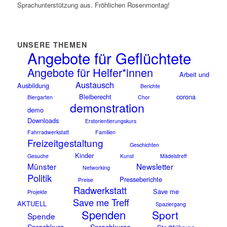
Sprachunterstützung aus. Fröhlichen Rosenmontag!
UNSERE THEMEN
Angebote für Geflüchtete
Angebote für Helfer*innen
Arbeit und
Austausch
Ausbildung
Berichte
Bleiberecht
corona
Biergarten
Chor
demonstration
demo
Downloads
Erstorientierungskurs
Fahrradwerkstatt
Familien
Freizeitgestaltung
Geschichten
Kinder
Gesuche
Kunst
Mädelstreff
Münster
Newsletter
Networking
Politik
Presseberichte
Preise
Radwerkstatt
Save me
Projekte
Save me Treff
AKTUELL
Spaziergang
Spenden
Sport
Spende