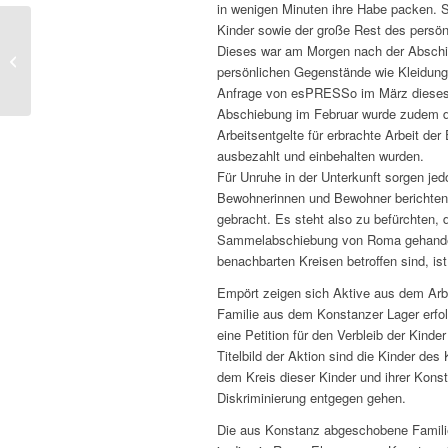
in wenigen Minuten ihre Habe packen. S
Kinder sowie der große Rest des persön
Bürgernetzwerk Save
Dieses war am Morgen nach der Abschie
me gegründet
persönlichen Gegenstände wie Kleidung
Anfrage von esPRESSo im März dieses J
Abschiebung im Februar wurde zudem de
Arbeitsentgelte für erbrachte Arbeit d
ausbezahlt und einbehalten wurden.
Für Unruhe in der Unterkunft sorgen jedo
Bewohnerinnen und Bewohner berichten w
gebracht. Es steht also zu befürchten,
Sammelabschiebung von Roma gehandelt
benachbarten Kreisen betroffen sind, ist
Empört zeigen sich Aktive aus dem Arbe
Familie aus dem Konstanzer Lager erfol
eine Petition für den Verbleib der Kind
Titelbild der Aktion sind die Kinder de
dem Kreis dieser Kinder und ihrer Kons
Diskriminierung entgegen gehen.
Die aus Konstanz abgeschobene Famili