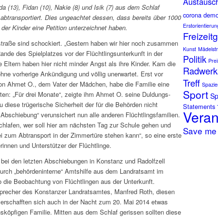
Austausc
 (13), Fidan (10), Nakie (8) und Isik (7) aus dem Schlaf
corona
dem
abtransportiert. Dies ungeachtet dessen, dass bereits über 1000
Erstorientieru
 der Kinder eine Petition unterzeichnet haben.
Freizeit
nstraße sind schockiert. „Gestern haben wir hier noch zusammen
Kunst
Mädelstr
nde des Spielplatzes vor der Flüchtlingsunterkunft in der
Politik
Prei
e Eltern haben hier nicht minder Angst als ihre Kinder. Kam die
Radwerks
hne vorherige Ankündigung und völlig unerwartet. Erst vor
Treff
on Ahmet O., dem Vater der Mädchen, habe die Familie eine
Spazie
Sport
ten: „Für drei Monate“, zeigte ihm Ahmet O. seine Duldungs-
Sp
diese trügerische Sicherheit der für die Behörden nicht
Statements
Veran
Abschiebung“ verunsichert nun alle anderen Flüchtlingsfamilien.
schlafen, wer soll hier am nächsten Tag zur Schule gehen und
Save me
ei zum Abtransport in der Zimmertüre stehen kann“, so eine erste
innen und Unterstützer der Flüchtlinge.
e bei den letzten Abschiebungen in Konstanz und Radolfzell
r durch „behördeninterne“ Amtshilfe aus dem Landratsamt im
o die Beobachtung von Flüchtlingen aus der Unterkunft.
sprecher des Konstanzer Landratsamtes, Manfred Roth, diesen
verschafften sich auch in der Nacht zum 20. Mai 2014 etwas
sköpfigen Familie. Mitten aus dem Schlaf gerissen sollten diese