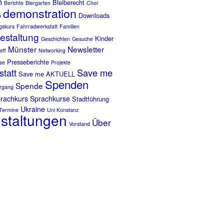
h
Bleiberecht
Berichte
Biergarten
Chor
demonstration
o
Downloads
ngskurs
Fahrradwerkstatt
Familien
gestaltung
Kinder
Geschichten
Gesuche
Münster
Newsletter
eff
Networking
Presseberichte
se
Projekte
tatt
Save me
Save me AKTUELL
Spenden
Spende
rgang
rachkurs
Sprachkurse
Stadtführung
Ukraine
Termine
Uni Konstanz
staltungen
Über
Vorstand