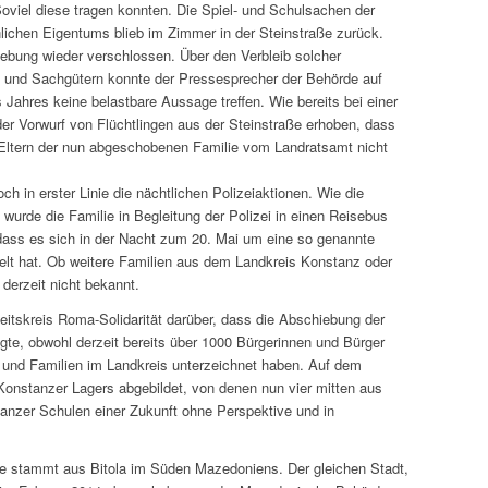
oviel diese tragen konnten. Die Spiel- und Schulsachen der
lichen Eigentums blieb im Zimmer in der Steinstraße zurück.
bung wieder verschlossen. Über den Verbleib solcher
 und Sachgütern konnte der Pressesprecher der Behörde auf
ahres keine belastbare Aussage treffen. Wie bereits bei einer
r Vorwurf von Flüchtlingen aus der Steinstraße erhoben, dass
er Eltern der nun abgeschobenen Familie vom Landratsamt nicht
ch in erster Linie die nächtlichen Polizeiaktionen. Wie die
urde die Familie in Begleitung der Polizei in einen Reisebus
 dass es sich in der Nacht zum 20. Mai um eine so genannte
 hat. Ob weitere Familien aus dem Landkreis Konstanz oder
 derzeit nicht bekannt.
itskreis Roma-Solidarität darüber, dass die Abschiebung der
gte, obwohl derzeit bereits über 1000 Bürgerinnen und Bürger
er und Familien im Landkreis unterzeichnet haben. Auf dem
s Konstanzer Lagers abgebildet, von denen nun vier mitten aus
tanzer Schulen einer Zukunft ohne Perspektive und in
e stammt aus Bitola im Süden Mazedoniens. Der gleichen Stadt,