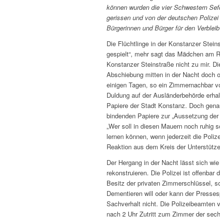
können wurden die vier Schwestern Sefda
gerissen und von der deutschen Polizei 
Bürgerinnen und Bürger für den Verbleib
Die Flüchtlinge in der Konstanzer Stei
gespielt“, mehr sagt das Mädchen am Ra
Konstanzer Steinstraße nicht zu mir. Di
Abschiebung mitten in der Nacht doch o
einigen Tagen, so ein Zimmernachbar v
Duldung auf der Ausländerbehörde erhal
Papiere der Stadt Konstanz. Doch genau 
bindenden Papiere zur „Aussetzung der 
„Wer soll in diesen Mauern noch ruhig 
lernen können, wenn jederzeit die Poliz
Reaktion aus dem Kreis der Unterstützer
Der Hergang in der Nacht lässt sich wi
rekonstruieren. Die Polizei ist offenba
Besitz der privaten Zimmerschlüssel, s
Dementieren will oder kann der Presse
Sachverhalt nicht. Die Polizeibeamten 
nach 2 Uhr Zutritt zum Zimmer der sech