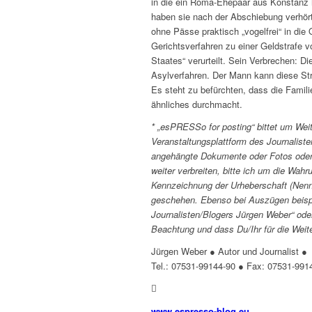
in die ein Roma-Ehepaar aus Konstanz
haben sie nach der Abschiebung verhö
ohne Pässe praktisch „vogelfrei“ in di
Gerichtsverfahren zu einer Geldstrafe
Staates“ verurteilt. Sein Verbrechen:
Asylverfahren. Der Mann kann diese Str
Es steht zu befürchten, dass die Famil
ähnliches durchmacht.
* „esPRESSo for posting“ bittet um Wei
Veranstaltungsplattform des Journalist
angehängte Dokumente oder Fotos oder T
weiter verbreiten, bitte ich um die Wah
Kennzeichnung der Urheberschaft (Nenn
geschehen. Ebenso bei Auszügen beispi
Journalisten/Blogers Jürgen Weber“ od
Beachtung und dass Du/Ihr für die Weite
Jürgen Weber ● Autor und Journalist ●
Tel.: 07531-99144-90 ● Fax: 07531-99
www.espresso-blog.eu