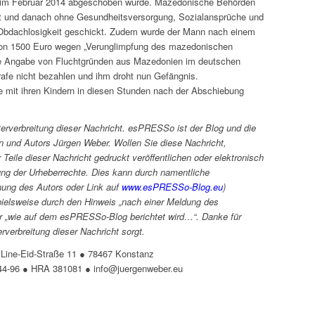
 im Februar 2014 abgeschoben wurde. Mazedonische Behörden
rt und danach ohne Gesundheitsversorgung, Sozialansprüche und
e Obdachlosigkeit geschickt. Zudem wurde der Mann nach einem
 von 1500 Euro wegen „Verunglimpfung des mazedonischen
 Die Angabe von Fluchtgründen aus Mazedonien im deutschen
afe nicht bezahlen und ihm droht nun Gefängnis.
ie mit ihren Kindern in diesen Stunden nach der Abschiebung
terverbreitung dieser Nachricht. esPRESSo ist der Blog und die
en und Autors Jürgen Weber. Wollen Sie diese Nachricht,
eile dieser Nachricht gedruckt veröffentlichen oder elektronisch
rung der Urheberrechte. Dies kann durch namentliche
ung des Autors oder Link auf
www.esPRESSo-Blog.eu
)
elsweise durch den Hinweis „nach einer Meldung des
er „wie auf dem esPRESSo-Blog berichtet wird…“. Danke für
rverbreitung dieser Nachricht sorgt.
 Line-Eid-Straße 11 ● 78467 Konstanz
144-96 ● HRA 381081 ● info@juergenweber.eu