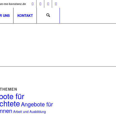
ve-me-konstanz.de
R UNS
KONTAKT
 THEMEN
ote für
chtete
Angebote für
innen
Arbeit und Ausbildung