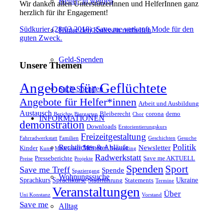
Helfer*in werden
Wir danken allen UnterstützerInnen und HelferInnen ganz
herzlich für ihr Engagement!
Südkurier (28.03.2018): Save me verkauft Mode für den
Hinter den Kulissen mithelfen
guten Zweck.
Geld-Spenden
Unsere Themen
Angebote für Geflüchtete
Sach-Spenden
Angebote für Helfer*innen
Arbeit und Ausbildung
Austausch
Bleiberecht
corona
demo
Berichte
Biergarten
Chor
INFORMATIONEN
demonstration
Downloads
Erstorientierungskurs
Freizeitgestaltung
Fahrradwerkstatt
Familien
Geschichten
Gesuche
Politik
Münster
Newsletter
Rechtliches & Abläufe
Kinder
Kunst
Mädelstreff
Networking
Radwerkstatt
Presseberichte
Save me AKTUELL
Preise
Projekte
Spenden
Sport
Save me Treff
Spende
Spaziergang
Wohnungssuche
Sprachkurs
Sprachkurse
Ukraine
Stadtführung
Statements
Termine
Veranstaltungen
Über
Uni Konstanz
Vorstand
Save me
Alltag