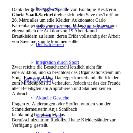
Fahrradwerkstatt
Dank der großzügigen Spende von Boutique-Besitzerin
Gloria Saadi-Sartori
drehte sich beim Save me-Treff am
26. März alles um edle Kleider: Auktionator Carlo
Karrenbauer hatte eigens seinen Urlaub verschoben, um
Save me Treff – Kaffee, Kultur, Kontakte
ehrenamtlich die Auktion von 19 Abend- und
Brautkleidern zu leiten, deren Erlös vollständig der Arbeit
von Save me zugute kommen sollte.
Deutsch lernen
Integration durch Sport
Zwar reichte die Besucherzahl letztlich nicht für
eine Auktion, und so beschloss das Organisationsteam um
Sonja Frantz und Tina Danegger kurzerhand, die Kleider
MITMACHEN
zum Mindestpreis zu verkaufen. Jedoch tat das der Freude
aller Beteiligten am Anprobieren und Staunen keinen
Abbruch.
Aktuelle Gesuche
Fragen zu Änderungen oder Stoffen wurden von der
Schneidermeisterin Anja Schilbach
fachkundig beantwortet; das
Save Me Treff
Berufsschulzentrum Radolfzell hatte Kleiderständer zur
Verfügung gestellt.