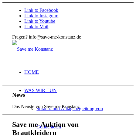
Link to Facebook
Link to Instagram
Link to Youtube
Link to Mail
Fragen? info@save-me-konstanz.de
HOME
WAS WIR TUN
News
Das Neuste von Save me Konstanz
Sprach- und Alltagsbegleitung von
Save me-Auktion von
Geflüchteten
Brautkleidern