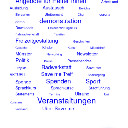
Angebote für Helfer*innen
Arbeit und
Austausch
Ausbildung
Berichte
Bleiberecht
corona
Biergarten
Chor
demonstration
demo
Downloads
Erstorientierungskurs
Fahrradwerkstatt
Familien
Freizeitgestaltung
Geschichten
Kinder
Gesuche
Kunst
Mädelstreff
Münster
Newsletter
Networking
Politik
Presseberichte
Preise
Radwerkstatt
Save me
Projekte
Save me Treff
AKTUELL
Spaziergang
Spenden
Sport
Spende
Sprachkurs
Sprachkurse
Stadtführung
Ukraine
Statements
Termine
Uni
Veranstaltungen
Konstanz
Über Save me
Vorstand