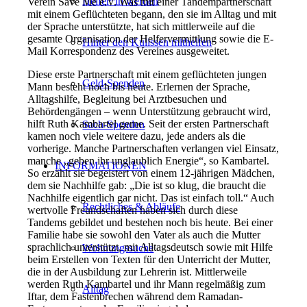
Helfer*in werden
Verein Save Me e.V. Was mit einer Tandempartnerschaft
mit einem Geflüchteten begann, den sie im Alltag und mit
der Sprache unterstützte, hat sich mittlerweile auf die
gesamte Organisation der Helfervermittlung sowie die E-
Hinter den Kulissen mithelfen
Mail Korrespondenz des Vereines ausgeweitet.
Diese erste Partnerschaft mit einem geflüchteten jungen
Geld-Spenden
Mann besteht noch bis heute. Erlernen der Sprache,
Alltagshilfe, Begleitung bei Arztbesuchen und
Behördengängen – wenn Unterstützung gebraucht wird,
hilft Ruth Kambartel gerne. Seit der ersten Partnerschaft
Sach-Spenden
kamen noch viele weitere dazu, jede anders als die
vorherige. Manche Partnerschaften verlangen viel Einsatz,
manche „geben ihr unglaublich Energie“, so Kambartel.
INFORMATIONEN
So erzählt sie begeistert von einem 12-jährigen Mädchen,
dem sie Nachhilfe gab: „Die ist so klug, die braucht die
Nachhilfe eigentlich gar nicht. Das ist einfach toll.“ Auch
Rechtliches & Abläufe
wertvolle Freundschaften haben sich durch diese
Tandems gebildet und bestehen noch bis heute. Bei einer
Familie habe sie sowohl den Vater als auch die Mutter
sprachlich unterstützt, mit Alltagsdeutsch sowie mit Hilfe
Wohnungssuche
beim Erstellen von Texten für den Unterricht der Mutter,
die in der Ausbildung zur Lehrerin ist. Mittlerweile
werden Ruth Kambartel und ihr Mann regelmäßig zum
Alltag
Iftar, dem Fastenbrechen während dem Ramadan-