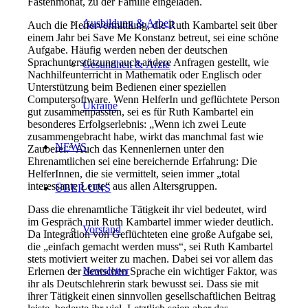
Fastenmonat, zu der Familie eingeladen.
Ausbildung & Arbeit
Auch die Helfervermittlung, die Ruth Kambartel seit über
einem Jahr bei Save Me Konstanz betreut, sei eine schöne
Aufgabe. Häufig werden neben der deutschen
Sprachunterstützung auch andere Anfragen gestellt, wie
Gesundheit & Ärzte
Nachhilfeunterricht in Mathematik oder Englisch oder
Unterstützung beim Bedienen einer speziellen
Computersoftware. Wenn HelferIn und geflüchtete Person
Ukraine
gut zusammenpassten, sei es für Ruth Kambartel ein
besonderes Erfolgserlebnis: „Wenn ich zwei Leute
zusammengebracht habe, wirkt das manchmal fast wie
NEWS
Zauberei.“ Auch das Kennenlernen unter den
Ehrenamtlichen sei eine bereichernde Erfahrung: Die
HelferInnen, die sie vermittelt, seien immer „total
interessante Leute“ aus allen Altersgruppen.
ÜBER UNS
Dass die ehrenamtliche Tätigkeit ihr viel bedeutet, wird
im Gespräch mit Ruth Kambartel immer wieder deutlich.
Vorstand
Da Integration von Geflüchteten eine große Aufgabe sei,
die „einfach gemacht werden muss“, sei Ruth Kambartel
stets motiviert weiter zu machen. Dabei sei vor allem das
Newsletter
Erlernen der deutschen Sprache ein wichtiger Faktor, was
ihr als Deutschlehrerin stark bewusst sei. Dass sie mit
ihrer Tätigkeit einen sinnvollen gesellschaftlichen Beitrag