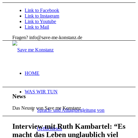
Link to Facebook
Link to Instagram
Link to Youtube
Link to Mail
Fragen? info@save-me-konstanz.de
HOME
WAS WIR TUN
News
Das Neuste von Save me Konstanz
Sprach- und Alltagsbegleitung von
Interview mit Ruth Kambartel:
“
Es
Geflüchteten
macht das Leben unglaublich viel