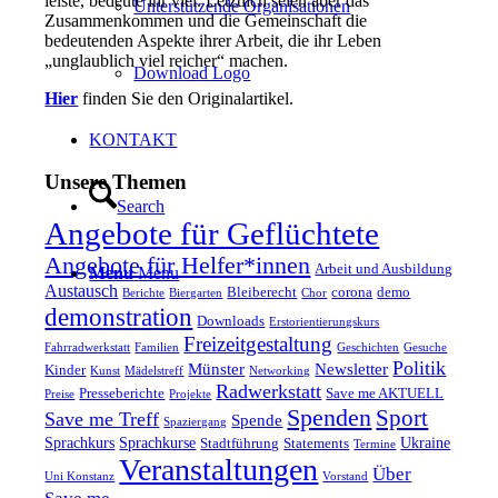
leiste, bedeute ihr viel. Letztlich seien aber das
Unterstützende Organisationen
Zusammenkommen und die Gemeinschaft die
bedeutenden Aspekte ihrer Arbeit, die ihr Leben
„unglaublich viel reicher“ machen.
Download Logo
Hier
finden Sie den Originalartikel.
KONTAKT
Unsere Themen
Search
Angebote für Geflüchtete
Angebote für Helfer*innen
Arbeit und Ausbildung
Menu
Menu
Austausch
Bleiberecht
corona
demo
Berichte
Biergarten
Chor
demonstration
Downloads
Erstorientierungskurs
Freizeitgestaltung
Fahrradwerkstatt
Familien
Geschichten
Gesuche
Politik
Münster
Newsletter
Kinder
Kunst
Mädelstreff
Networking
Radwerkstatt
Presseberichte
Save me AKTUELL
Preise
Projekte
Spenden
Sport
Save me Treff
Spende
Spaziergang
Sprachkurs
Sprachkurse
Ukraine
Stadtführung
Statements
Termine
Veranstaltungen
Über
Uni Konstanz
Vorstand