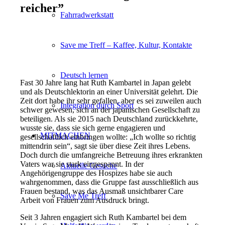
reicher
”
Fahrradwerkstatt
Save me Treff – Kaffee, Kultur, Kontakte
Deutsch lernen
Fast 30 Jahre lang hat Ruth Kambartel in Japan gelebt
und als Deutschlektorin an einer Universität gelehrt. Die
Zeit dort habe ihr sehr gefallen, aber es sei zuweilen auch
Integration durch Sport
schwer gewesen, sich an der japanischen Gesellschaft zu
beteiligen. Als sie 2015 nach Deutschland zurückkehrte,
wusste sie, dass sie sich gerne engagieren und
MITMACHEN
gesellschaftlich einbringen wollte: „Ich wollte so richtig
mittendrin sein“, sagt sie über diese Zeit ihres Lebens.
Doch durch die umfangreiche Betreuung ihres erkrankten
Vaters war sie stark eingespannt. In der
Aktuelle Gesuche
Angehörigengruppe des Hospizes habe sie auch
wahrgenommen, dass die Gruppe fast ausschließlich aus
Frauen bestand, was das Ausmaß unsichtbarer Care
Save Me Treff
Arbeit von Frauen zum Ausdruck bringt.
Seit 3 Jahren engagiert sich Ruth Kambartel bei dem