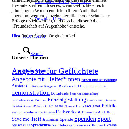
zahlreiche schöne Erlebnisse, an die sie sich erinnert.
Unterstützende Organisationen
Besonders erfreulich sei es, wenn Geflüchtete nach
jahrelangem Warten endlich in ihrem Aufenthalt
anerkannt werden, einzelne berufliche oder schulische
Download Logo
Erfolge erzielt werden, und dass bei dieser Arbeit
„Freundschaft auf Augenhöhe“ entstehe.
Hier
finden Sie den Originalartikel.
KONTAKT
Search
Unsere Themen
Angebote für Geflüchtete
Menu
Menu
Angebote für Helfer*innen
Arbeit und Ausbildung
Austausch
Bleiberecht
corona
demo
Berichte
Biergarten
Chor
demonstration
Downloads
Erstorientierungskurs
Freizeitgestaltung
Fahrradwerkstatt
Familien
Geschichten
Gesuche
Politik
Münster
Newsletter
Kinder
Kunst
Mädelstreff
Networking
Radwerkstatt
Presseberichte
Save me AKTUELL
Preise
Projekte
Spenden
Sport
Save me Treff
Spende
Spaziergang
Sprachkurs
Sprachkurse
Ukraine
Stadtführung
Statements
Termine