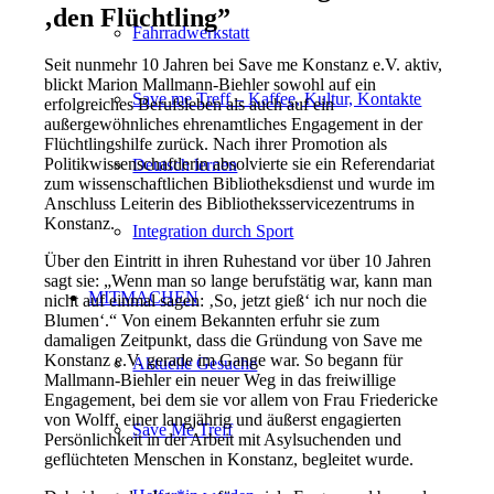
‚den Flüchtling
”
Fahrradwerkstatt
Seit nunmehr 10 Jahren bei Save me Konstanz e.V. aktiv,
blickt Marion Mallmann-Biehler sowohl auf ein
Save me Treff – Kaffee, Kultur, Kontakte
erfolgreiches Berufsleben als auch auf ein
außergewöhnliches ehrenamtliches Engagement in der
Flüchtlingshilfe zurück. Nach ihrer Promotion als
Politikwissenschaftlerin absolvierte sie ein Referendariat
Deutsch lernen
zum wissenschaftlichen Bibliotheksdienst und wurde im
Anschluss Leiterin des Bibliotheksservicezentrums in
Konstanz.
Integration durch Sport
Über den Eintritt in ihren Ruhestand vor über 10 Jahren
sagt sie: „Wenn man so lange berufstätig war, kann man
MITMACHEN
nicht auf einmal sagen: ‚So, jetzt gieß‘ ich nur noch die
Blumen‘.“ Von einem Bekannten erfuhr sie zum
damaligen Zeitpunkt, dass die Gründung von Save me
Konstanz e.V. gerade im Gange war. So begann für
Aktuelle Gesuche
Mallmann-Biehler ein neuer Weg in das freiwillige
Engagement, bei dem sie vor allem von Frau Friedericke
von Wolff, einer langjährig und äußerst engagierten
Save Me Treff
Persönlichkeit in der Arbeit mit Asylsuchenden und
geflüchteten Menschen in Konstanz, begleitet wurde.