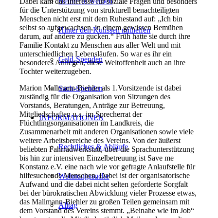
Helfer*in werden
Dabei kam das Interesse für soziale Fragen und besonders
für die Unterstützung von strukturell benachteiligten
Menschen nicht erst mit dem Ruhestand auf: „Ich bin
selbst so aufgewachsen, in einem gewissen Bemühen
Hinter den Kulissen mithelfen
darum, auf andere zu gucken.“ Früh hatte sie durch ihre
Familie Kontakt zu Menschen aus aller Welt und mit
unterschiedlichen Lebensläufen. So war es ihr ein
Geld-Spenden
besonderes Anliegen, diese Weltoffenheit auch an ihre
Tochter weiterzugeben.
Marion Mallmann-Biehler als 1.Vorsitzende ist dabei
Sach-Spenden
zuständig für die Organisation von Sitzungen des
Vorstands, Beratungen, Anträge zur Betreuung,
Mitgliedschaften u.a. im Sprecherrat der
INFORMATIONEN
Flüchtlingsorganisationen im Landkreis, die
Zusammenarbeit mit anderen Organisationen sowie viele
weitere Arbeitsbereiche des Vereins. Von der äußerst
Rechtliches & Abläufe
beliebten Fahrradwerkstatt, über die Sprachunterstützung
bis hin zur intensiven Einzelbetreuung ist Save me
Konstanz e.V. eine nach wie vor gefragte Anlaufstelle für
hilfesuchende Menschen. Dabei ist der organisatorische
Wohnungssuche
Aufwand und die dabei nicht selten geforderte Sorgfalt
bei der bürokratischen Abwicklung vieler Prozesse etwas,
das Mallmann-Biehler zu großen Teilen gemeinsam mit
Alltag
dem Vorstand des Vereins stemmt. „Beinahe wie im Job“