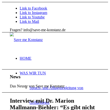
Link to Facebook
Link to Instagram
Link to Youtube
Link to Mail
Fragen? info@save-me-konstanz.de
HOME
WAS WIR TUN
News
Das Neuste von Save me Konstanz
Sprach- und Alltagsbegleitung von
Interview mit Dr. Marion
Geflüchteten
Mallmann-Biehler:
“
Es gibt nicht