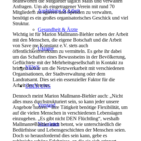
beantworten die Mitglieder täglich Mails und verwalten
Anfragen. Um als eingetragener Verein mit rund 70
Ausbildung & Arbeit
Mitgliedern zu agieren und Spenden zu verwalten,
benötigt es ein großes organisatorisches Geschick und viel
Struktur.
Gesundheit & Ärzte
Wichtig ist für Marion Mallmann-Biehler neben der Arbeit
mit den Menschen, die eigene Botschaft und die Arbeit
von Save me Konstanz e.V. stets auch
Ukraine
öffentlichkeitswirksam zu vermitteln. Es gehe ihr dabei
um das Schaffen eines Bewusstseins in der Bevölkerung,
Geflüchtete mit der Mehrheitsgesellschaft in Kontakt zu
NEWS
bringen sowie um die Netzwerkarbeit mit verschiedenen
Organisationen, der Stadtverwaltung oder dem
Landratsamt. Dies sei ein essenzieller Faktor für die
Arbeit des Vereins.
ÜBER UNS
Dennoch meint Marion Mallmann-Biehler auch: „Nicht
alles muss durchstrukturiert sein, so kann jeder unsere
Vorstand
Angebote nutzen.“ Ihre Tätigkeit benötige Flexibilität, um
auf die vielen Menschen in verschiedenen Lebenslagen
einzugehen. „Es gibt nicht DEN Flüchtling“, weshalb
Newsletter
Mallmann-Biehler auch betont, wie unterschiedlich die
Bedürfnisse und Lebensgeschichten der Menschen seien.
Doch so herausfordernd dies sein kann, gebe es