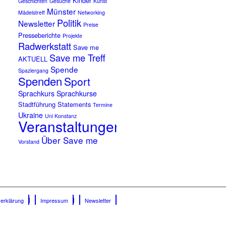
Kinder
Geschichten
Gesuche
Kunst
Münster
Mädelstreff
Networking
Politik
Newsletter
Preise
Presseberichte
Projekte
Radwerkstatt
Save me
Save me Treff
AKTUELL
Spende
Spaziergang
Spenden
Sport
Sprachkurs
Sprachkurse
Stadtführung
Statements
Termine
Ukraine
Uni Konstanz
Veranstaltungen
Über Save me
Vorstand
erklärung
Impressum
Newsletter