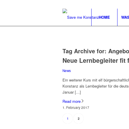
HOME
WAS
Tag Archive for:
Angebot
Neue Lernbegleiter fit
News
Ein weiterer Kurs mit elf bürgerschaftli
Konstanz als Lernbegleiter für die deu
Januar […]
Read more
1. February 2017
1
2