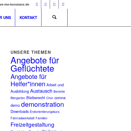
ve-me-konstanz.de
R UNS
KONTAKT
UNSERE THEMEN
Angebote für
Geflüchtete
Angebote für
Helfer*innen
Arbeit und
Austausch
Ausbildung
Berichte
Bleiberecht
corona
Biergarten
Chor
demonstration
demo
Downloads
Erstorientierungskurs
Fahrradwerkstatt
Familien
Freizeitgestaltung