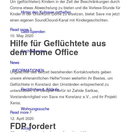
Um (geflüchteten) Kindern in der Zeit der Beschränkungen durch
Corona etwas Abwechslung zu bieten und die Vorlese-Stunde für
Hinter den Kulissen mithelfen
Kinder in der Unterkunft Dörfle zu ersetzen, bietet Save me jetzt
einen eigenen SoundClound-Kanal mit Kindergeschichten.
Read more
Geld-Spenden
10. May 2020
Hilfe für Geflüchtete aus
dem Home Office
Sach-Spenden
News
INFORMATIONEN
Ungeachtet des derzeit bestehenden Kontaktverbots geben
unsere ehrenamtlichen Helfer*innen weiterhin ihr Bestes, um
Geflüchtete in Konstanz den Umständen entsprechend zu
Rechtliches & Abläufe
unterstützen. Ein Beispiel hierfür ist Zahide Sarikas,
Vorstandsmitglied von Save me Konstanz e.V., und ihr Projekt
Xenia.
Wohnungssuche
Read more
12. April 2020
FDP fordert
Alltag