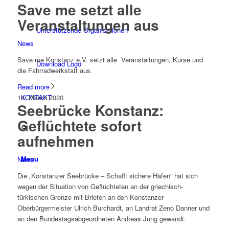
Save me setzt alle
Veranstaltungen aus
Unterstützende Organisationen
News
Save me Konstanz e.V. setzt alle Veranstaltungen, Kurse und
Download Logo
die Fahrradwerkstatt aus.
Read more
14. March 2020
KONTAKT
Seebrücke Konstanz:
Geflüchtete sofort
aufnehmen
Menu
News
Die „Konstanzer Seebrücke – Schafft sichere Häfen“ hat sich
wegen der Situation von Geflüchteten an der griechisch-
türkischen Grenze mit Briefen an den Konstanzer
Oberbürgermeister Ulrich Burchardt, an Landrat Zeno Danner und
an den Bundestagsabgeordneten Andreas Jung gewandt.