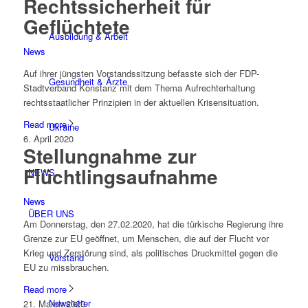
Rechtssicherheit für
Geflüchtete
Ausbildung & Arbeit
News
Auf ihrer jüngsten Vorstandssitzung befasste sich der FDP-
Gesundheit & Ärzte
Stadtverband Konstanz mit dem Thema Aufrechterhaltung
rechtsstaatlicher Prinzipien in der aktuellen Krisensituation.
Read more
Ukraine
6. April 2020
Stellungnahme zur
Flüchtlingsaufnahme
NEWS
News
ÜBER UNS
Am Donnerstag, den 27.02.2020, hat die türkische Regierung ihre
Grenze zur EU geöffnet, um Menschen, die auf der Flucht vor
Krieg und Zerstörung sind, als politisches Druckmittel gegen die
Vorstand
EU zu missbrauchen.
Read more
Newsletter
21. March 2020