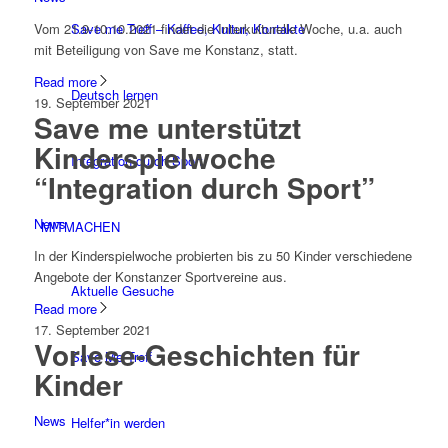
Save me Treff – Kaffee, Kultur, Kontakte
Vom 21.9-10.10.2021 findet die Interkulturelle Woche, u.a. auch
mit Beteiligung von Save me Konstanz, statt.
Read more
Deutsch lernen
19. September 2021
Save me unterstützt
Kinderspielwoche
Integration durch Sport
“Integration durch Sport”
News
MITMACHEN
In der Kinderspielwoche probierten bis zu 50 Kinder verschiedene
Angebote der Konstanzer Sportvereine aus.
Aktuelle Gesuche
Read more
17. September 2021
Vorlese-Geschichten für
Save Me Treff
Kinder
News
Helfer*in werden