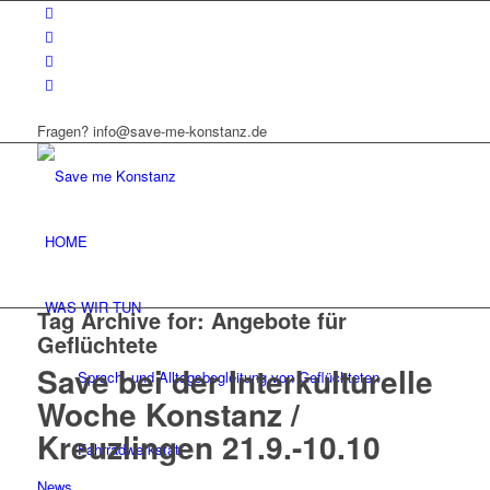
Fragen? info@save-me-konstanz.de
HOME
WAS WIR TUN
Tag Archive for:
Angebote für
Geflüchtete
Save bei der Interkulturelle
Sprach- und Alltagsbegleitung von Geflüchteten
Woche Konstanz /
Kreuzlingen 21.9.-10.10
Fahrradwerkstatt
News